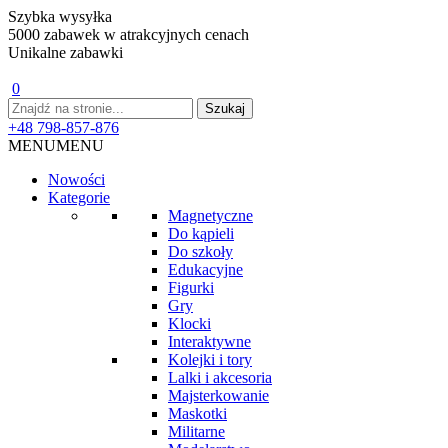
Szybka wysyłka
5000 zabawek w atrakcyjnych cenach
Unikalne zabawki
0
+48 798-857-876
MENU
MENU
Nowości
Kategorie
Magnetyczne
Do kąpieli
Do szkoły
Edukacyjne
Figurki
Gry
Klocki
Interaktywne
Kolejki i tory
Lalki i akcesoria
Majsterkowanie
Maskotki
Militarne