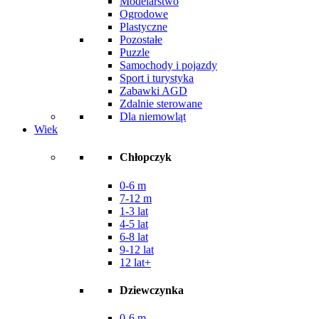
Modelarstwo
Ogrodowe
Plastyczne
Pozostałe
Puzzle
Samochody i pojazdy
Sport i turystyka
Zabawki AGD
Zdalnie sterowane
Dla niemowląt
Wiek
Chłopczyk
0-6 m
7-12 m
1-3 lat
4-5 lat
6-8 lat
9-12 lat
12 lat+
Dziewczynka
0-6 m