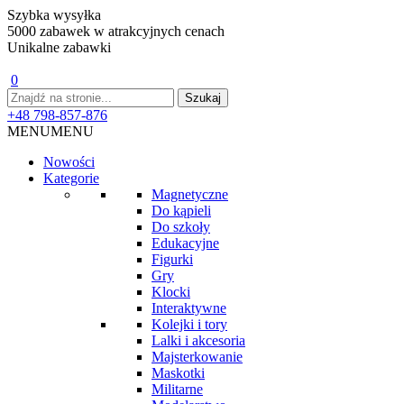
Szybka wysyłka
5000 zabawek w atrakcyjnych cenach
Unikalne zabawki
0
+48 798-857-876
MENU
MENU
Nowości
Kategorie
Magnetyczne
Do kąpieli
Do szkoły
Edukacyjne
Figurki
Gry
Klocki
Interaktywne
Kolejki i tory
Lalki i akcesoria
Majsterkowanie
Maskotki
Militarne