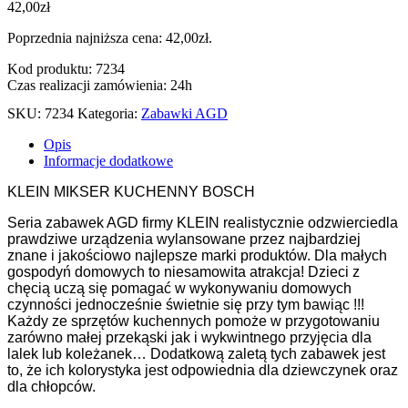
42,00
zł
Poprzednia najniższa cena:
42,00
zł
.
Kod produktu: 7234
Czas realizacji zamówienia: 24h
SKU:
7234
Kategoria:
Zabawki AGD
Opis
Informacje dodatkowe
KLEIN MIKSER KUCHENNY BOSCH
Seria zabawek AGD firmy KLEIN realistycznie odzwierciedla
prawdziwe urządzenia wylansowane przez najbardziej
znane i jakościowo najlepsze marki produktów. Dla małych
gospodyń domowych to niesamowita atrakcja! Dzieci z
chęcią uczą się pomagać w wykonywaniu domowych
czynności jednocześnie świetnie się przy tym bawiąc !!!
Każdy ze sprzętów kuchennych pomoże w przygotowaniu
zarówno małej przekąski jak i wykwintnego przyjęcia dla
lalek lub koleżanek… Dodatkową zaletą tych zabawek jest
to, że ich kolorystyka jest odpowiednia dla dziewczynek oraz
dla chłopców.