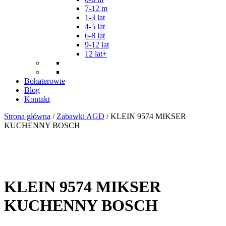
7-12 m
1-3 lat
4-5 lat
6-8 lat
9-12 lat
12 lat+
Bohaterowie
Blog
Kontakt
Strona główna
/
Zabawki AGD
/ KLEIN 9574 MIKSER
KUCHENNY BOSCH
KLEIN 9574 MIKSER
KUCHENNY BOSCH