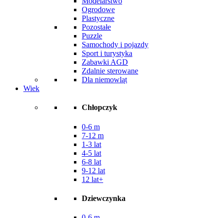
Modelarstwo
Ogrodowe
Plastyczne
Pozostałe
Puzzle
Samochody i pojazdy
Sport i turystyka
Zabawki AGD
Zdalnie sterowane
Dla niemowląt
Wiek
Chłopczyk
0-6 m
7-12 m
1-3 lat
4-5 lat
6-8 lat
9-12 lat
12 lat+
Dziewczynka
0-6 m