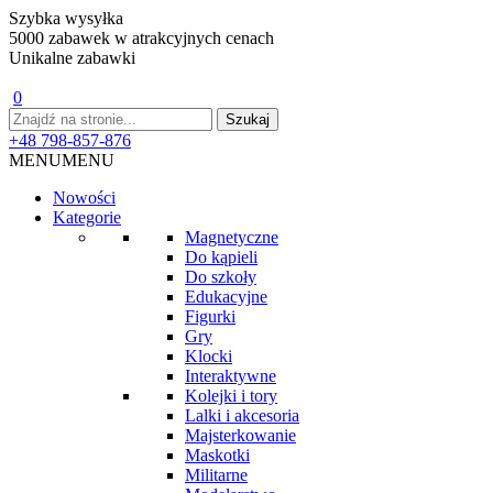
Szybka wysyłka
5000 zabawek w atrakcyjnych cenach
Unikalne zabawki
0
+48 798-857-876
MENU
MENU
Nowości
Kategorie
Magnetyczne
Do kąpieli
Do szkoły
Edukacyjne
Figurki
Gry
Klocki
Interaktywne
Kolejki i tory
Lalki i akcesoria
Majsterkowanie
Maskotki
Militarne