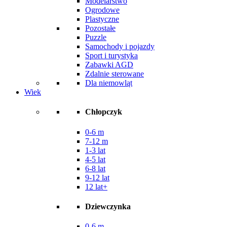
Modelarstwo
Ogrodowe
Plastyczne
Pozostałe
Puzzle
Samochody i pojazdy
Sport i turystyka
Zabawki AGD
Zdalnie sterowane
Dla niemowląt
Wiek
Chłopczyk
0-6 m
7-12 m
1-3 lat
4-5 lat
6-8 lat
9-12 lat
12 lat+
Dziewczynka
0-6 m