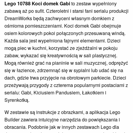
Lego 10788 Koci domek Gabi
to zestaw wypełniony
zabawą aż po sufit. Czteroletni i starsi fani serialu produkcji
DreamWorks będą zachwyceni własnym domkiem z
ośmioma pomieszczeniami. Koci domek Gabi obejmuje
osiem kolorowych pokoi połączonych przesuwaną windą.
Każda sala jest wypełniona fajnymi elementami. Dzieci
mogą piec w kuchni, korzystać ze zjeżdżalni w pokoju
zabaw, wykazać się kreatywnością w sali plastycznej.
Mogą również grać na pianinie w sali muzycznej, odprężyć
się w łazience, zdrzemnąć się w sypialni lub udać się na
dach, gdzie trwa przyjęcie na obrotowym parkiecie. Dzieci
przeżywają przygody z czterema popularnymi postaciami z
serialu: Gabi, Kiciusiem Pandusiem, Łakotkiem i
Syrenkotką.
W zestawie są instrukcje z obrazkami, a aplikacja Lego
Builder zawiera intuicyjne narzędzia do powiększania i
obracania. Podobnie jak w innych zestawach Lego dla