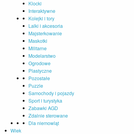
Klocki
Interaktywne
Kolejki i tory
Lalki i akcesoria
Majsterkowanie
Maskotki
Militarne
Modelarstwo
Ogrodowe
Plastyczne
Pozostałe
Puzzle
Samochody i pojazdy
Sport i turystyka
Zabawki AGD
Zdalnie sterowane
Dla niemowląt
Wiek