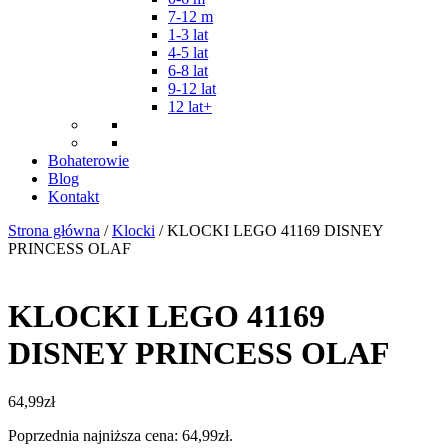
7-12 m
1-3 lat
4-5 lat
6-8 lat
9-12 lat
12 lat+
Bohaterowie
Blog
Kontakt
Strona główna
/
Klocki
/ KLOCKI LEGO 41169 DISNEY
PRINCESS OLAF
KLOCKI LEGO 41169
DISNEY PRINCESS OLAF
64,99
zł
Poprzednia najniższa cena:
64,99
zł
.