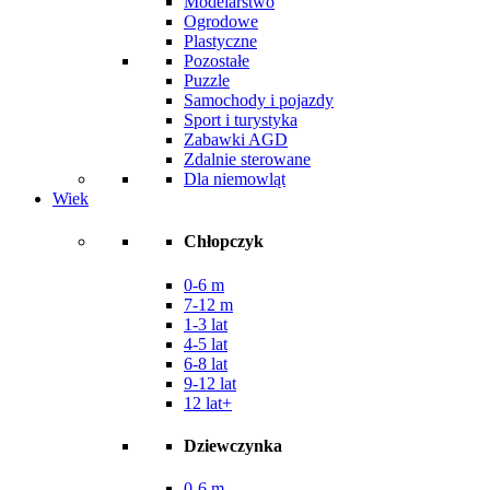
Modelarstwo
Ogrodowe
Plastyczne
Pozostałe
Puzzle
Samochody i pojazdy
Sport i turystyka
Zabawki AGD
Zdalnie sterowane
Dla niemowląt
Wiek
Chłopczyk
0-6 m
7-12 m
1-3 lat
4-5 lat
6-8 lat
9-12 lat
12 lat+
Dziewczynka
0-6 m