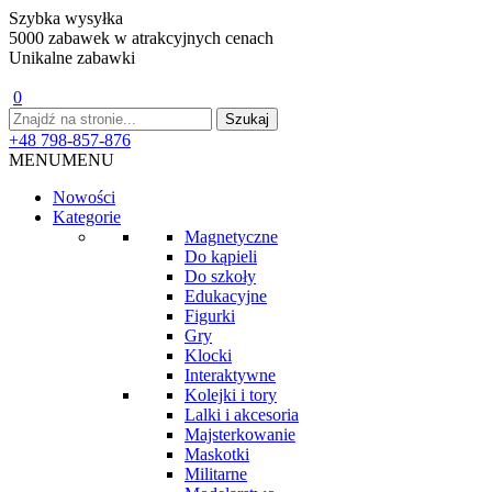
Szybka wysyłka
5000 zabawek w atrakcyjnych cenach
Unikalne zabawki
0
+48 798-857-876
MENU
MENU
Nowości
Kategorie
Magnetyczne
Do kąpieli
Do szkoły
Edukacyjne
Figurki
Gry
Klocki
Interaktywne
Kolejki i tory
Lalki i akcesoria
Majsterkowanie
Maskotki
Militarne