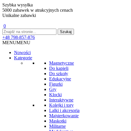
Szybka wysyłka
5000 zabawek w atrakcyjnych cenach
Unikalne zabawki
0
+48 798-857-876
MENU
MENU
Nowości
Kategorie
Magnetyczne
Do kąpieli
Do szkoły
Edukacyjne
Figurki
Gry
Klocki
Interaktywne
Kolejki i tory
Lalki i akcesoria
Majsterkowanie
Maskotki
Militarne