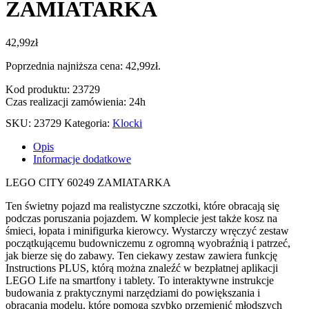
ZAMIATARKA
42,99
zł
Poprzednia najniższa cena:
42,99
zł
.
Kod produktu: 23729
Czas realizacji zamówienia: 24h
SKU:
23729
Kategoria:
Klocki
Opis
Informacje dodatkowe
LEGO CITY 60249 ZAMIATARKA
Ten świetny pojazd ma realistyczne szczotki, które obracają się
podczas poruszania pojazdem. W komplecie jest także kosz na
śmieci, łopata i minifigurka kierowcy. Wystarczy wręczyć zestaw
początkującemu budowniczemu z ogromną wyobraźnią i patrzeć,
jak bierze się do zabawy. Ten ciekawy zestaw zawiera funkcję
Instructions PLUS, którą można znaleźć w bezpłatnej aplikacji
LEGO Life na smartfony i tablety. To interaktywne instrukcje
budowania z praktycznymi narzędziami do powiększania i
obracania modelu, które pomogą szybko przemienić młodszych