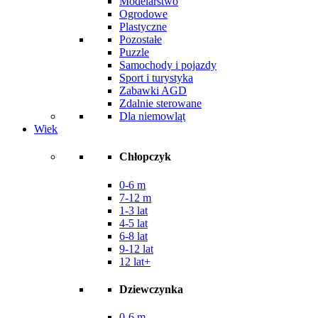
Modelarstwo
Ogrodowe
Plastyczne
Pozostałe
Puzzle
Samochody i pojazdy
Sport i turystyka
Zabawki AGD
Zdalnie sterowane
Dla niemowląt
Wiek
Chłopczyk
0-6 m
7-12 m
1-3 lat
4-5 lat
6-8 lat
9-12 lat
12 lat+
Dziewczynka
0-6 m