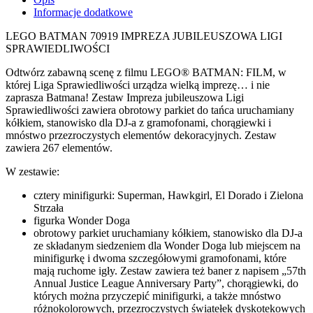
Informacje dodatkowe
LEGO BATMAN 70919 IMPREZA JUBILEUSZOWA LIGI
SPRAWIEDLIWOŚCI
Odtwórz zabawną scenę z filmu LEGO® BATMAN: FILM, w
której Liga Sprawiedliwości urządza wielką imprezę… i nie
zaprasza Batmana! Zestaw Impreza jubileuszowa Ligi
Sprawiedliwości zawiera obrotowy parkiet do tańca uruchamiany
kółkiem, stanowisko dla DJ-a z gramofonami, chorągiewki i
mnóstwo przezroczystych elementów dekoracyjnych. Zestaw
zawiera 267 elementów.
W zestawie:
cztery minifigurki: Superman, Hawkgirl, El Dorado i Zielona
Strzała
figurka Wonder Doga
obrotowy parkiet uruchamiany kółkiem, stanowisko dla DJ-a
ze składanym siedzeniem dla Wonder Doga lub miejscem na
minifigurkę i dwoma szczegółowymi gramofonami, które
mają ruchome igły. Zestaw zawiera też baner z napisem „57th
Annual Justice League Anniversary Party”, chorągiewki, do
których można przyczepić minifigurki, a także mnóstwo
różnokolorowych, przezroczystych światełek dyskotekowych