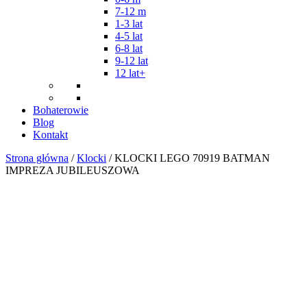
7-12 m
1-3 lat
4-5 lat
6-8 lat
9-12 lat
12 lat+
Bohaterowie
Blog
Kontakt
Strona główna
/
Klocki
/ KLOCKI LEGO 70919 BATMAN
IMPREZA JUBILEUSZOWA