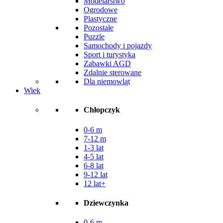
Modelarstwo
Ogrodowe
Plastyczne
Pozostałe
Puzzle
Samochody i pojazdy
Sport i turystyka
Zabawki AGD
Zdalnie sterowane
Dla niemowląt
Wiek
Chłopczyk
0-6 m
7-12 m
1-3 lat
4-5 lat
6-8 lat
9-12 lat
12 lat+
Dziewczynka
0-6 m