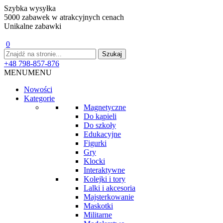
Szybka wysyłka
5000 zabawek w atrakcyjnych cenach
Unikalne zabawki
0
+48 798-857-876
MENU
MENU
Nowości
Kategorie
Magnetyczne
Do kąpieli
Do szkoły
Edukacyjne
Figurki
Gry
Klocki
Interaktywne
Kolejki i tory
Lalki i akcesoria
Majsterkowanie
Maskotki
Militarne