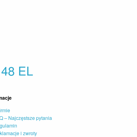
48 EL
macje
irmie
Q – Najczęstsze pytania
gulamin
klamacje i zwroty