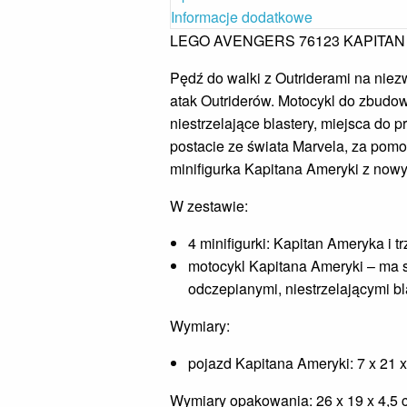
Informacje dodatkowe
LEGO AVENGERS 76123 KAPITA
Pędź do walki z Outriderami na ni
atak Outriderów. Motocykl do zbudow
niestrzelające blastery, miejsca do 
postacie ze świata Marvela, za pom
minifigurka Kapitana Ameryki z no
W zestawie:
4 minifigurki: Kapitan Ameryka i t
motocykl Kapitana Ameryki – ma s
odczepianymi, niestrzelającymi bl
Wymiary:
pojazd Kapitana Ameryki: 7 x 21 
Wymiary opakowania: 26 x 19 x 4,5 