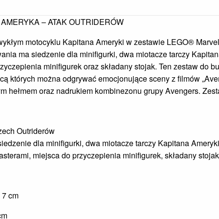
N AMERYKA – ATAK OUTRIDERÓW
ezwykłym motocyklu Kapitana Ameryki w zestawie LEGO® Marve
ania ma siedzenie dla minifigurki, dwa miotacze tarczy Kapita
przyczepienia minifigurek oraz składany stojak. Ten zestaw do b
ocą których można odgrywać emocjonujące sceny z filmów „Aveng
wym hełmem oraz nadrukiem kombinezonu grupy Avengers. Zest
rzech Outriderów
iedzenie dla minifigurki, dwa miotacze tarczy Kapitana Ameryk
asterami, miejsca do przyczepienia minifigurek, składany stoja
x 7 cm
cm