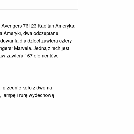
l Avengers 76123 Kapitan Ameryka:
na Ameryki, dwa odczepiane,
udowania dla dzieci zawiera cztery
ers” Marvela. Jedną z nich jest
aw zawiera 167 elementów.
i, przednie koło z dwoma
k, lampę i rurę wydechową