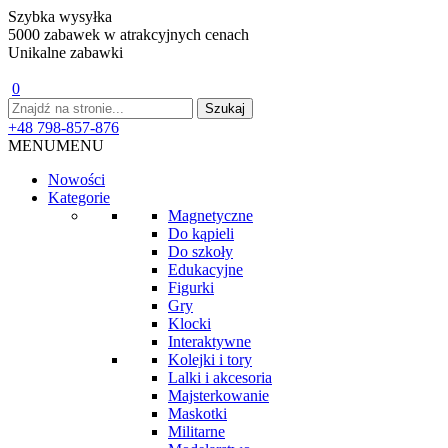
Szybka wysyłka
5000 zabawek w atrakcyjnych cenach
Unikalne zabawki
0
+48 798-857-876
MENU
MENU
Nowości
Kategorie
Magnetyczne
Do kąpieli
Do szkoły
Edukacyjne
Figurki
Gry
Klocki
Interaktywne
Kolejki i tory
Lalki i akcesoria
Majsterkowanie
Maskotki
Militarne