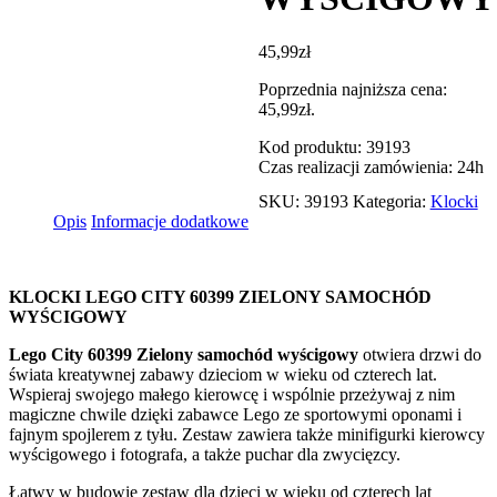
45,99
zł
Poprzednia najniższa cena:
45,99
zł
.
Kod produktu: 39193
Czas realizacji zamówienia: 24h
SKU:
39193
Kategoria:
Klocki
Opis
Informacje dodatkowe
KLOCKI LEGO CITY 60399 ZIELONY SAMOCHÓD
WYŚCIGOWY
Lego City 60399 Zielony samochód wyścigowy
otwiera drzwi do
świata kreatywnej zabawy dzieciom w wieku od czterech lat.
Wspieraj swojego małego kierowcę i wspólnie przeżywaj z nim
magiczne chwile dzięki zabawce Lego ze sportowymi oponami i
fajnym spojlerem z tyłu. Zestaw zawiera także minifigurki kierowcy
wyścigowego i fotografa, a także puchar dla zwycięzcy.
Łatwy w budowie zestaw dla dzieci w wieku od czterech lat