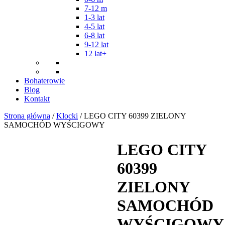
7-12 m
1-3 lat
4-5 lat
6-8 lat
9-12 lat
12 lat+
Bohaterowie
Blog
Kontakt
Strona główna
/
Klocki
/ LEGO CITY 60399 ZIELONY
SAMOCHÓD WYŚCIGOWY
LEGO CITY
60399
ZIELONY
SAMOCHÓD
WYŚCIGOWY