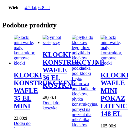
Wiek
4-5 lat
,
6-8 lat
Podobne produkty
KLOCKI
KONSTRUKCYJNE
WAFLE
KLOCKI
KLOCK
36 EL
KONSTRUKCYJNE
WAFLE
KOSTKA
WAFLE
MINI
35 EL
POKAZ
48,00
zł
Dodaj do
MINI
LOTNIC
koszyka
148 EL
23,00
zł
Dodaj do
105,00
zł