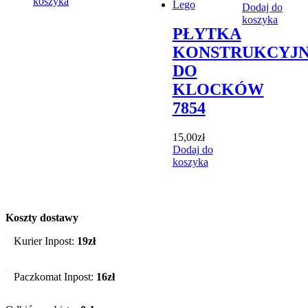
koszyka
Dodaj do
koszyka
PŁYTKA
KONSTRUKCYJ
DO
KLOCKÓW
7854
15,00
zł
Dodaj do
koszyka
Koszty dostawy
Kurier Inpost:
19zł
Paczkomat Inpost:
16zł