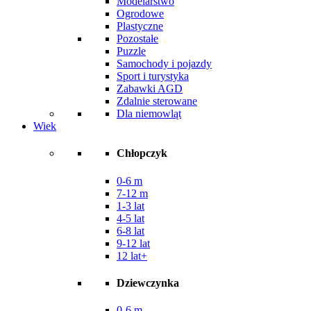
Modelarstwo
Ogrodowe
Plastyczne
Pozostałe
Puzzle
Samochody i pojazdy
Sport i turystyka
Zabawki AGD
Zdalnie sterowane
Dla niemowląt
Wiek
Chłopczyk
0-6 m
7-12 m
1-3 lat
4-5 lat
6-8 lat
9-12 lat
12 lat+
Dziewczynka
0-6 m