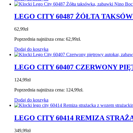
LEGO CITY 60487 ŻÓŁTA TAKSÓ
62,99
zł
Poprzednia najniższa cena:
62,99
zł
.
Dodaj do koszyka
LEGO CITY 60407 CZERWONY P
124,99
zł
Poprzednia najniższa cena:
124,99
zł
.
Dodaj do koszyka
LEGO CITY 60414 REMIZA STRA
349,99
zł