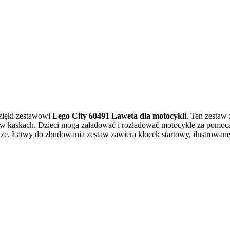
zięki zestawowi
Lego City 60491 Laweta dla motocykli
. Ten zestaw
w kaskach. Dzieci mogą załadować i rozładować motocykle za pomocą
e. Łatwy do zbudowania zestaw zawiera klocek startowy, ilustrowane in