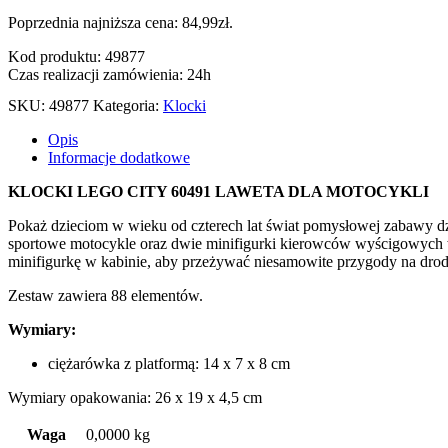
Poprzednia najniższa cena:
84,99
zł
.
Kod produktu: 49877
Czas realizacji zamówienia: 24h
SKU:
49877
Kategoria:
Klocki
Opis
Informacje dodatkowe
KLOCKI LEGO CITY 60491 LAWETA DLA MOTOCYKLI
Pokaż dzieciom w wieku od czterech lat świat pomysłowej zabawy d
sportowe motocykle oraz dwie minifigurki kierowców wyścigowych 
minifigurkę w kabinie, aby przeżywać niesamowite przygody na drodz
Zestaw zawiera 88 elementów.
Wymiary:
ciężarówka z platformą: 14 x 7 x 8 cm
Wymiary opakowania: 26 x 19 x 4,5 cm
Waga
0,0000 kg