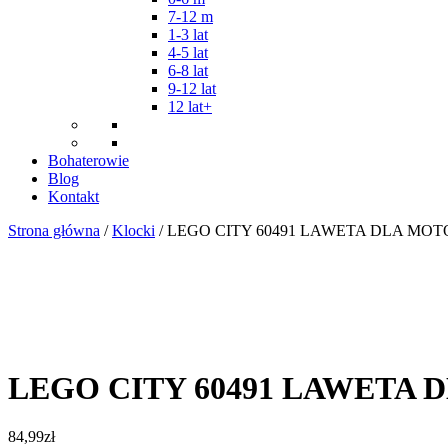
7-12 m
1-3 lat
4-5 lat
6-8 lat
9-12 lat
12 lat+
Bohaterowie
Blog
Kontakt
Strona główna
/
Klocki
/ LEGO CITY 60491 LAWETA DLA MO
LEGO CITY 60491 LAWETA
84,99
zł