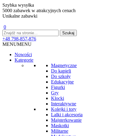
Szybka wysyłka
5000 zabawek w atrakcyjnych cenach
Unikalne zabawki
0
+48 798-857-876
MENU
MENU
Nowości
Kategorie
Magnetyczne
Do kąpieli
Do szkoły
Edukacyjne
Figurki
Gry
Klocki
Interaktywne
Kolejki i tory
Lalki i akcesoria
Majsterkowanie
Maskotki
Militarne