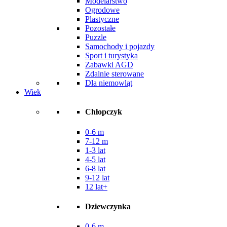
Modelarstwo
Ogrodowe
Plastyczne
Pozostałe
Puzzle
Samochody i pojazdy
Sport i turystyka
Zabawki AGD
Zdalnie sterowane
Dla niemowląt
Wiek
Chłopczyk
0-6 m
7-12 m
1-3 lat
4-5 lat
6-8 lat
9-12 lat
12 lat+
Dziewczynka
0-6 m