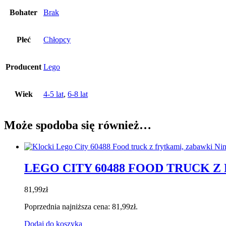
Bohater
Brak
Płeć
Chłopcy
Producent
Lego
Wiek
4-5 lat
,
6-8 lat
Może spodoba się również…
LEGO CITY 60488 FOOD TRUCK Z
81,99
zł
Poprzednia najniższa cena:
81,99
zł
.
Dodaj do koszyka