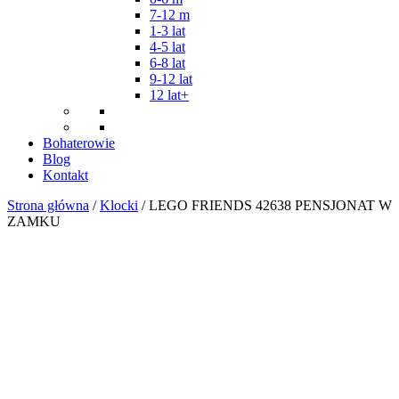
7-12 m
1-3 lat
4-5 lat
6-8 lat
9-12 lat
12 lat+
Bohaterowie
Blog
Kontakt
Strona główna
/
Klocki
/ LEGO FRIENDS 42638 PENSJONAT W
ZAMKU