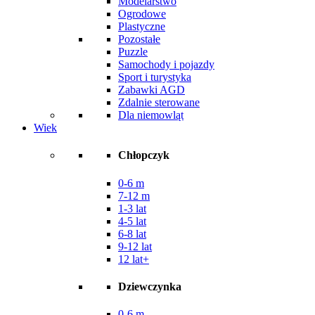
Modelarstwo
Ogrodowe
Plastyczne
Pozostałe
Puzzle
Samochody i pojazdy
Sport i turystyka
Zabawki AGD
Zdalnie sterowane
Dla niemowląt
Wiek
Chłopczyk
0-6 m
7-12 m
1-3 lat
4-5 lat
6-8 lat
9-12 lat
12 lat+
Dziewczynka
0-6 m