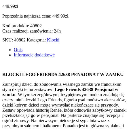
449,99
zł
Poprzednia najniższa cena:
449,99
zł
.
Kod produktu: 40802
Czas realizacji zamówienia: 24h
SKU:
40802
Kategoria:
Klocki
Opis
Informacje dodatkowe
KLOCKI LEGO FRIENDS 42638 PENSJONAT W ZAMKU
Zainspiruj dzieci do zbudowania własnego zamku we francuskim
stylu dzięki temu zestawowi
Lego Friends 42638 Pensjonat w
zamku
. W tym szczegółowym, trzypiętrowym modelu znajdują się
cztery minilaleczki Lego Friends, figurka psai mnóstwo akcesoriów,
dzięki którym dzieci mogą wymyślać niekończące się przygody.
Zestaw opowiada historię Renée, która odnowiła zabytkowy zamek,
przekształcając go w pensjonat. Na parterze znajduje się recepcja i
ogród zimowy. Na pierwszym piętrze je st sypialnia wraz z
przytulnym salonem i balkonem. Ponadto jest tu główna sypialnia i