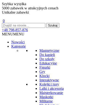
Szybka wysyłka
5000 zabawek w atrakcyjnych cenach
Unikalne zabawki
0
+48 798-857-876
MENU
MENU
Nowości
Kategorie
Magnetyczne
Do kąpieli
Do szkoły
Edukacyjne
Figurki
Gry
Klocki
Interaktywne
Kolejki i tory
Lalki i akcesoria
Majsterkowanie
Maskotki
Militarne