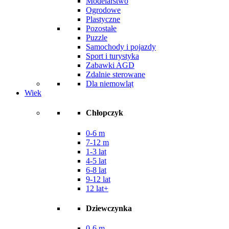
Modelarstwo
Ogrodowe
Plastyczne
Pozostałe
Puzzle
Samochody i pojazdy
Sport i turystyka
Zabawki AGD
Zdalnie sterowane
Dla niemowląt
Wiek
Chłopczyk
0-6 m
7-12 m
1-3 lat
4-5 lat
6-8 lat
9-12 lat
12 lat+
Dziewczynka
0-6 m