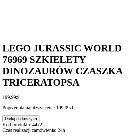
LEGO JURASSIC WORLD
76969 SZKIELETY
DINOZAURÓW CZASZKA
TRICERATOPSA
199,99
zł
Poprzednia najniższa cena:
199,99
zł
.
ilość
Dodaj do koszyka
LEGO
Kod produktu: 44722
JURASSIC
Czas realizacji zamówienia: 24h
WORLD