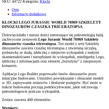
SKU:
44722
Kategoria:
Klocki
76969
SZKIELETY
Opis
DINOZAURÓW
Informacje dodatkowe
CZASZKA
TRICERATOPSA
KLOCKI LEGO JURASSIC WORLD 76969 SZKIELETY
DINOZAURÓW CZASZKA TRICERATOPSA
Dziewięciolatki i starsze dzieci interesujące się paleontologią będą
zachwycone zestawem
Lego Jurassic World 76969 Szkielety
dinozaurów czaszka triceratopsa
. Ten model z serii Szkielety
dinozaurów zawiera czaszkę triceratopsa z otwieraną szczęką,
podstawkę ze skałą, tabliczkę z miejscem wykopalisk z małymi
skamieniałościami i narzędziami do wykopalisk, minifigurkę Lego,
tabliczkę z informacjami oraz element „bursztynu” z zatopionym
komarem.
Aplikacja Lego Builder poprowadzi fanów dinozaurów przez
intuicyjne budowanie. Umożliwi powiększanie i obracanie modeli
w 3D, zapisywanie zestawów i śledzenie postępów. Być może w
trakcie budowania poczują podekscytowanie, jakie odczuwają
paleontologowie podczas wykopalisk.
Zestaw zawiera 468 elementów.
Wymiary: