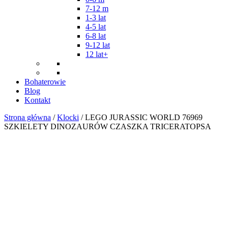
7-12 m
1-3 lat
4-5 lat
6-8 lat
9-12 lat
12 lat+
Bohaterowie
Blog
Kontakt
Strona główna
/
Klocki
/ LEGO JURASSIC WORLD 76969
SZKIELETY DINOZAURÓW CZASZKA TRICERATOPSA