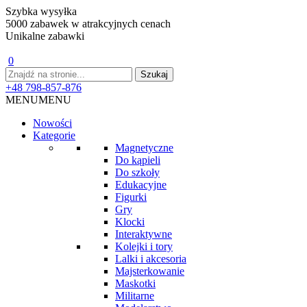
Szybka wysyłka
5000 zabawek w atrakcyjnych cenach
Unikalne zabawki
0
+48 798-857-876
MENU
MENU
Nowości
Kategorie
Magnetyczne
Do kąpieli
Do szkoły
Edukacyjne
Figurki
Gry
Klocki
Interaktywne
Kolejki i tory
Lalki i akcesoria
Majsterkowanie
Maskotki
Militarne