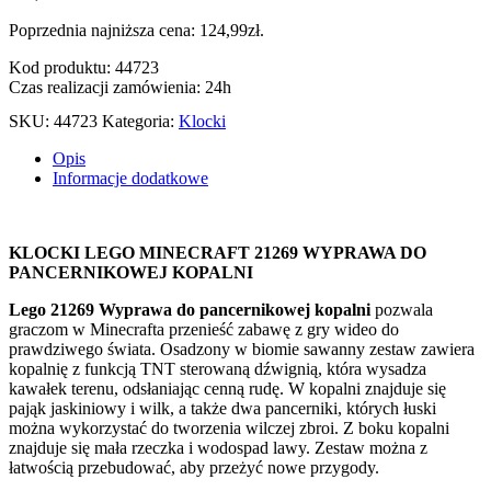
Poprzednia najniższa cena:
124,99
zł
.
Kod produktu: 44723
Czas realizacji zamówienia: 24h
SKU:
44723
Kategoria:
Klocki
Opis
Informacje dodatkowe
KLOCKI LEGO MINECRAFT 21269 WYPRAWA DO
PANCERNIKOWEJ KOPALNI
Lego 21269 Wyprawa do pancernikowej kopalni
pozwala
graczom w Minecrafta przenieść zabawę z gry wideo do
prawdziwego świata. Osadzony w biomie sawanny zestaw zawiera
kopalnię z funkcją TNT sterowaną dźwignią, która wysadza
kawałek terenu, odsłaniając cenną rudę. W kopalni znajduje się
pająk jaskiniowy i wilk, a także dwa pancerniki, których łuski
można wykorzystać do tworzenia wilczej zbroi. Z boku kopalni
znajduje się mała rzeczka i wodospad lawy. Zestaw można z
łatwością przebudować, aby przeżyć nowe przygody.