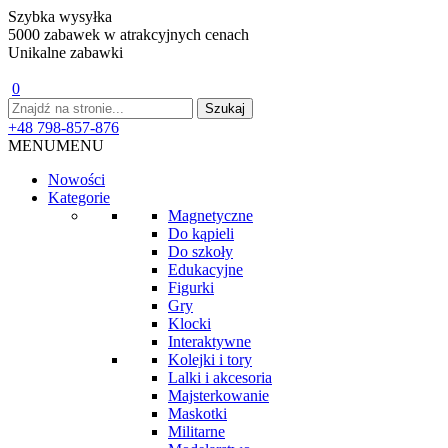
Szybka wysyłka
5000 zabawek w atrakcyjnych cenach
Unikalne zabawki
0
+48 798-857-876
MENU
MENU
Nowości
Kategorie
Magnetyczne
Do kąpieli
Do szkoły
Edukacyjne
Figurki
Gry
Klocki
Interaktywne
Kolejki i tory
Lalki i akcesoria
Majsterkowanie
Maskotki
Militarne