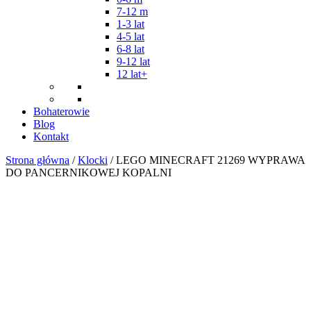
7-12 m
1-3 lat
4-5 lat
6-8 lat
9-12 lat
12 lat+
Bohaterowie
Blog
Kontakt
Strona główna
/
Klocki
/ LEGO MINECRAFT 21269 WYPRAWA
DO PANCERNIKOWEJ KOPALNI