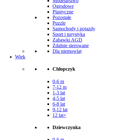
Modelarstwo
Ogrodowe
Plastyczne
Pozostałe
Puzzle
Samochody i pojazdy
Sport i turystyka
Zabawki AGD
Zdalnie sterowane
Dla niemowląt
Wiek
Chłopczyk
0-6 m
7-12 m
1-3 lat
4-5 lat
6-8 lat
9-12 lat
12 lat+
Dziewczynka
0-6 m