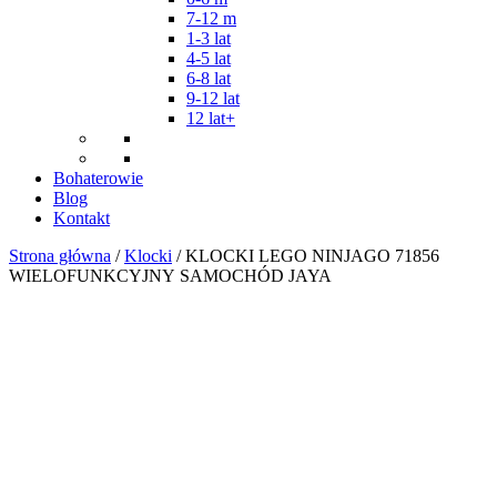
7-12 m
1-3 lat
4-5 lat
6-8 lat
9-12 lat
12 lat+
Bohaterowie
Blog
Kontakt
Strona główna
/
Klocki
/ KLOCKI LEGO NINJAGO 71856
WIELOFUNKCYJNY SAMOCHÓD JAYA