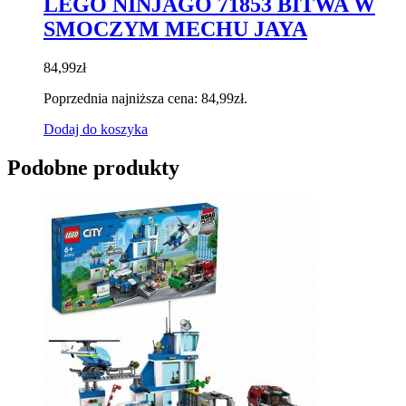
LEGO NINJAGO 71853 BITWA W
SMOCZYM MECHU JAYA
84,99
zł
Poprzednia najniższa cena:
84,99
zł
.
Dodaj do koszyka
Podobne produkty