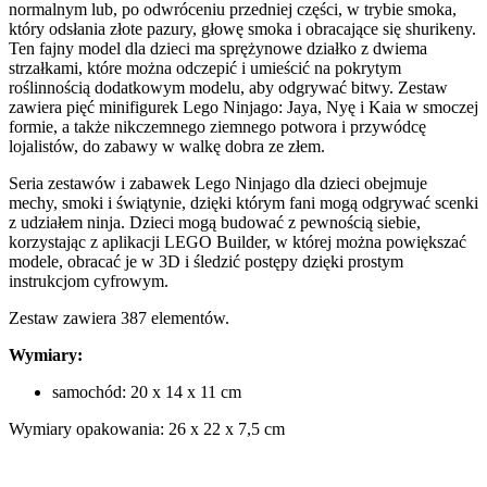
normalnym lub, po odwróceniu przedniej części, w trybie smoka,
który odsłania złote pazury, głowę smoka i obracające się shurikeny.
Ten fajny model dla dzieci ma sprężynowe działko z dwiema
strzałkami, które można odczepić i umieścić na pokrytym
roślinnością dodatkowym modelu, aby odgrywać bitwy. Zestaw
zawiera pięć minifigurek Lego Ninjago: Jaya, Nyę i Kaia w smoczej
formie, a także nikczemnego ziemnego potwora i przywódcę
lojalistów, do zabawy w walkę dobra ze złem.
Seria zestawów i zabawek Lego Ninjago dla dzieci obejmuje
mechy, smoki i świątynie, dzięki którym fani mogą odgrywać scenki
z udziałem ninja. Dzieci mogą budować z pewnością siebie,
korzystając z aplikacji LEGO Builder, w której można powiększać
modele, obracać je w 3D i śledzić postępy dzięki prostym
instrukcjom cyfrowym.
Zestaw zawiera 387 elementów.
Wymiary:
samochód: 20 x 14 x 11 cm
Wymiary opakowania: 26 x 22 x 7,5 cm