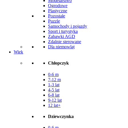
Modelarstwo
Ogrodowe
Plastyczne
Pozostałe
Puzzle
Samochody i pojazdy
Sport i turystyka
Zabawki AGD
Zdalnie sterowane
Dla niemowląt
Wiek
Chłopczyk
0-6 m
7-12 m
1-3 lat
4-5 lat
6-8 lat
9-12 lat
12 lat+
Dziewczynka
0-6 m