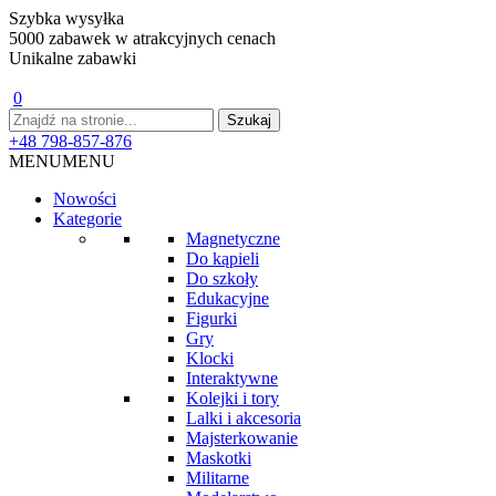
Szybka wysyłka
5000 zabawek w atrakcyjnych cenach
Unikalne zabawki
0
+48 798-857-876
MENU
MENU
Nowości
Kategorie
Magnetyczne
Do kąpieli
Do szkoły
Edukacyjne
Figurki
Gry
Klocki
Interaktywne
Kolejki i tory
Lalki i akcesoria
Majsterkowanie
Maskotki
Militarne