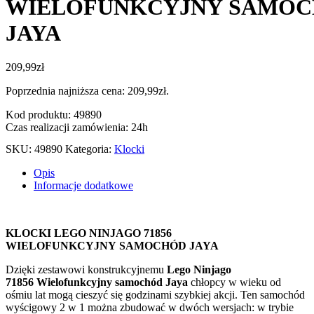
WIELOFUNKCYJNY SAMO
JAYA
209,99
zł
Poprzednia najniższa cena:
209,99
zł
.
Kod produktu: 49890
Czas realizacji zamówienia: 24h
SKU:
49890
Kategoria:
Klocki
Opis
Informacje dodatkowe
KLOCKI LEGO NINJAGO 71856
WIELOFUNKCYJNY SAMOCHÓD JAYA
Dzięki zestawowi konstrukcyjnemu
Lego Ninjago
71856 Wielofunkcyjny samochód Jaya
chłopcy w wieku od
ośmiu lat mogą cieszyć się godzinami szybkiej akcji. Ten samochód
wyścigowy 2 w 1 można zbudować w dwóch wersjach: w trybie