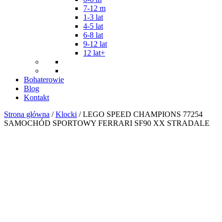
7-12 m
1-3 lat
4-5 lat
6-8 lat
9-12 lat
12 lat+
Bohaterowie
Blog
Kontakt
Strona główna
/
Klocki
/ LEGO SPEED CHAMPIONS 77254
SAMOCHÓD SPORTOWY FERRARI SF90 XX STRADALE