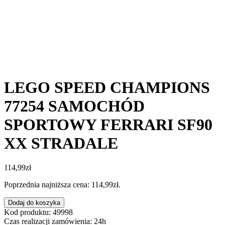
LEGO SPEED CHAMPIONS
77254 SAMOCHÓD
SPORTOWY FERRARI SF90
XX STRADALE
114,99
zł
Poprzednia najniższa cena:
114,99
zł
.
ilość
Dodaj do koszyka
LEGO
Kod produktu: 49998
SPEED
Czas realizacji zamówienia: 24h