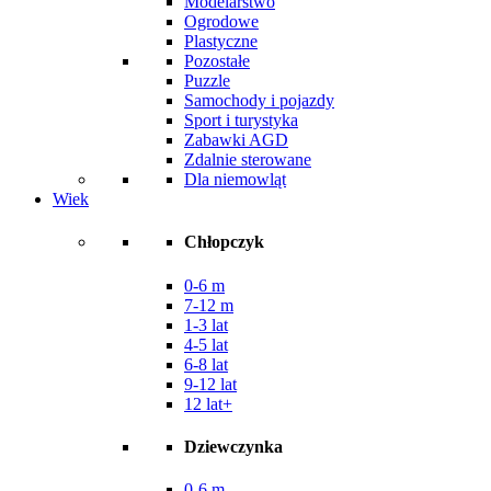
Modelarstwo
Ogrodowe
Plastyczne
Pozostałe
Puzzle
Samochody i pojazdy
Sport i turystyka
Zabawki AGD
Zdalnie sterowane
Dla niemowląt
Wiek
Chłopczyk
0-6 m
7-12 m
1-3 lat
4-5 lat
6-8 lat
9-12 lat
12 lat+
Dziewczynka
0-6 m