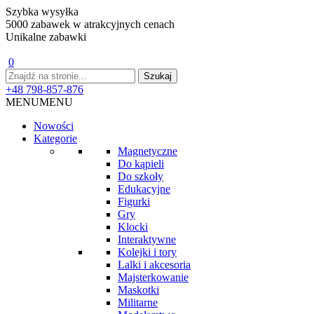
Szybka wysyłka
5000 zabawek w atrakcyjnych cenach
Unikalne zabawki
0
+48 798-857-876
MENU
MENU
Nowości
Kategorie
Magnetyczne
Do kąpieli
Do szkoły
Edukacyjne
Figurki
Gry
Klocki
Interaktywne
Kolejki i tory
Lalki i akcesoria
Majsterkowanie
Maskotki
Militarne