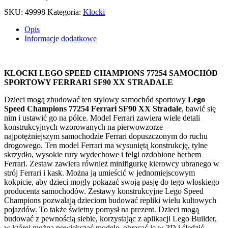
CHAMPIONS
SKU:
49998
Kategoria:
Klocki
77254
SAMOCHÓD
Opis
SPORTOWY
Informacje dodatkowe
FERRARI
SF90
XX
STRADALE
KLOCKI LEGO SPEED CHAMPIONS 77254 SAMOCHÓD
SPORTOWY FERRARI SF90 XX STRADALE
Dzieci mogą zbudować ten stylowy samochód sportowy
Lego
Speed Champions 77254 Ferrari SF90 XX Stradale
, bawić się
nim i ustawić go na półce. Model Ferrari zawiera wiele detali
konstrukcyjnych wzorowanych na pierwowzorze –
najpotężniejszym samochodzie Ferrari dopuszczonym do ruchu
drogowego. Ten model Ferrari ma wysuniętą konstrukcję, tylne
skrzydło, wysokie rury wydechowe i felgi ozdobione herbem
Ferrari. Zestaw zawiera również minifigurkę kierowcy ubranego w
strój Ferrari i kask. Można ją umieścić w jednomiejscowym
kokpicie, aby dzieci mogły pokazać swoją pasję do tego włoskiego
producenta samochodów. Zestawy konstrukcyjne Lego Speed
Champions pozwalają dzieciom budować repliki wielu kultowych
pojazdów. To także świetny pomysł na prezent. Dzieci mogą
budować z pewnością siebie, korzystając z aplikacji Lego Builder,
w której można powiększać modele, obracać je w 3D i śledzić