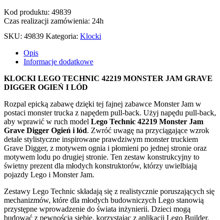
Kod produktu: 49839
Czas realizacji zamówienia: 24h
SKU:
49839
Kategoria:
Klocki
Opis
Informacje dodatkowe
KLOCKI LEGO TECHNIC 42219 MONSTER JAM GRAVE
DIGGER OGIEŃ I LÓD
Rozpal epicką zabawę dzięki tej fajnej zabawce Monster Jam w
postaci monster trucka z napędem pull-back. Użyj napędu pull-back,
aby wprawić w ruch model
Lego Technic 42219 Monster Jam
Grave Digger Ogień i lód
. Zwróć uwagę na przyciągające wzrok
detale stylistyczne inspirowane prawdziwym monster truckiem
Grave Digger, z motywem ognia i płomieni po jednej stronie oraz
motywem lodu po drugiej stronie. Ten zestaw konstrukcyjny to
świetny prezent dla młodych konstruktorów, którzy uwielbiają
pojazdy Lego i Monster Jam.
Zestawy Lego Technic składają się z realistycznie poruszających się
mechanizmów, które dla młodych budowniczych Lego stanowią
przystępne wprowadzenie do świata inżynierii. Dzieci mogą
budować z pewnością siebie, korzystając z aplikacji Lego Builder.