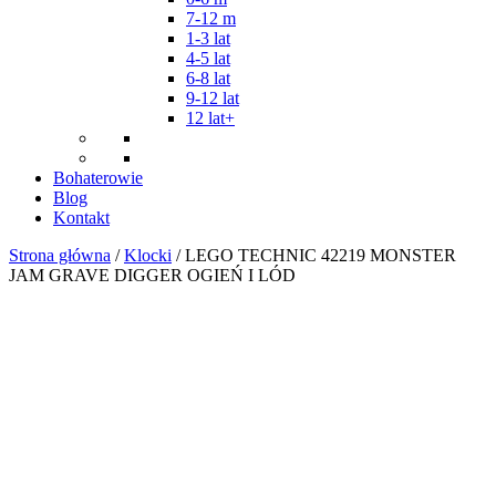
7-12 m
1-3 lat
4-5 lat
6-8 lat
9-12 lat
12 lat+
Bohaterowie
Blog
Kontakt
Strona główna
/
Klocki
/ LEGO TECHNIC 42219 MONSTER
JAM GRAVE DIGGER OGIEŃ I LÓD