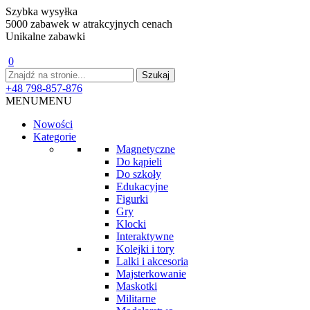
Szybka wysyłka
5000 zabawek w atrakcyjnych cenach
Unikalne zabawki
0
+48 798-857-876
MENU
MENU
Nowości
Kategorie
Magnetyczne
Do kąpieli
Do szkoły
Edukacyjne
Figurki
Gry
Klocki
Interaktywne
Kolejki i tory
Lalki i akcesoria
Majsterkowanie
Maskotki
Militarne