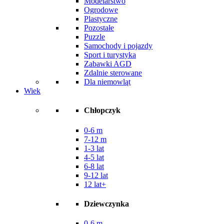
Modelarstwo
Ogrodowe
Plastyczne
Pozostałe
Puzzle
Samochody i pojazdy
Sport i turystyka
Zabawki AGD
Zdalnie sterowane
Dla niemowląt
Wiek
Chłopczyk
0-6 m
7-12 m
1-3 lat
4-5 lat
6-8 lat
9-12 lat
12 lat+
Dziewczynka
0-6 m