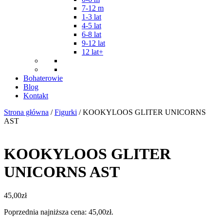
7-12 m
1-3 lat
4-5 lat
6-8 lat
9-12 lat
12 lat+
Bohaterowie
Blog
Kontakt
Strona główna
/
Figurki
/ KOOKYLOOS GLITER UNICORNS
AST
KOOKYLOOS GLITER
UNICORNS AST
45,00
zł
Poprzednia najniższa cena:
45,00
zł
.