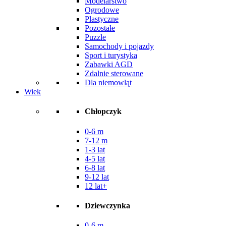
Modelarstwo
Ogrodowe
Plastyczne
Pozostałe
Puzzle
Samochody i pojazdy
Sport i turystyka
Zabawki AGD
Zdalnie sterowane
Dla niemowląt
Wiek
Chłopczyk
0-6 m
7-12 m
1-3 lat
4-5 lat
6-8 lat
9-12 lat
12 lat+
Dziewczynka
0-6 m