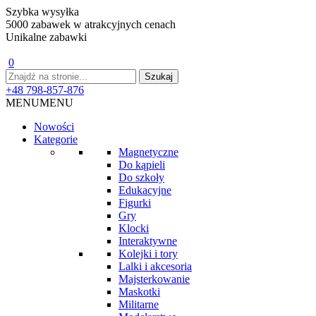
Szybka wysyłka
5000 zabawek w atrakcyjnych cenach
Unikalne zabawki
0
+48 798-857-876
MENU
MENU
Nowości
Kategorie
Magnetyczne
Do kąpieli
Do szkoły
Edukacyjne
Figurki
Gry
Klocki
Interaktywne
Kolejki i tory
Lalki i akcesoria
Majsterkowanie
Maskotki
Militarne