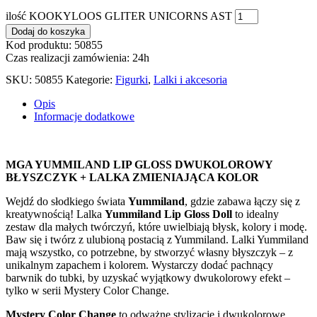
ilość KOOKYLOOS GLITER UNICORNS AST
Dodaj do koszyka
Kod produktu: 50855
Czas realizacji zamówienia: 24h
SKU:
50855
Kategorie:
Figurki
,
Lalki i akcesoria
Opis
Informacje dodatkowe
MGA YUMMILAND LIP GLOSS DWUKOLOROWY
BŁYSZCZYK + LALKA ZMIENIAJĄCA KOLOR
Wejdź do słodkiego świata
Yummiland
, gdzie zabawa łączy się z
kreatywnością! Lalka
Yummiland Lip Gloss Doll
to idealny
zestaw dla małych twórczyń, które uwielbiają błysk, kolory i modę.
Baw się i twórz z ulubioną postacią z Yummiland. Lalki Yummiland
mają wszystko, co potrzebne, by stworzyć własny błyszczyk – z
unikalnym zapachem i kolorem. Wystarczy dodać pachnący
barwnik do tubki, by uzyskać wyjątkowy dwukolorowy efekt –
tylko w serii Mystery Color Change.
Mystery Color Change
to odważne stylizacje i dwukolorowe