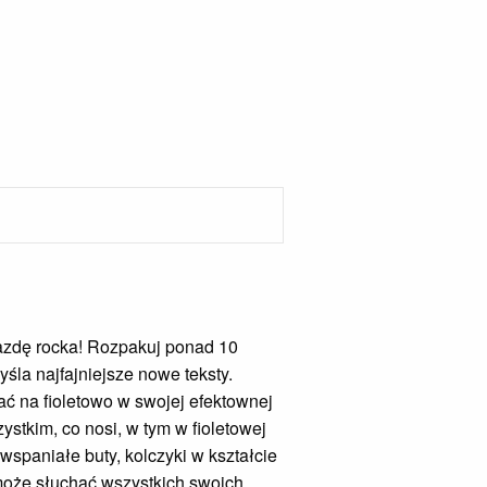
iazdę rocka! Rozpakuj ponad 10
śla najfajniejsze nowe teksty.
ać na fioletowo w swojej efektownej
stkim, co nosi, w tym w fioletowej
wspaniałe buty, kolczyki w kształcie
 może słuchać wszystkich swoich