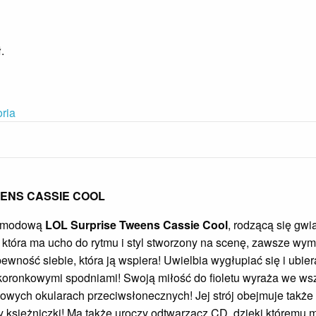
ł
.
oria
ENS CASSIE COOL
ę modową
LOL Surprise Tweens Cassie Cool
, rodzącą się gw
 która ma ucho do rytmu i styl stworzony na scenę, zawsze wymy
wność siebie, która ją wspiera! Uwielbia wygłupiać się i ubier
oronkowymi spodniami! Swoją miłość do fioletu wyraża we wszy
łowych okularach przeciwsłonecznych! Jej strój obejmuje także 
ony księżniczki! Ma także uroczy odtwarzacz CD, dzięki któremu