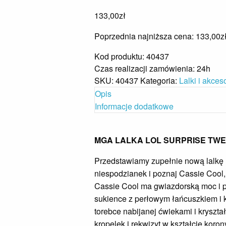
133,00
zł
Poprzednia najniższa cena:
133,00
z
Kod produktu: 40437
Czas realizacji zamówienia: 24h
SKU:
40437
Kategoria:
Lalki i akces
Opis
Informacje dodatkowe
MGA LALKA LOL SURPRISE TWE
Przedstawiamy zupełnie nową lalk
niespodzianek i poznaj Cassie Cool,
Cassie Cool ma gwiazdorską moc i pe
sukience z perłowym łańcuszkiem i k
torebce nabijanej ćwiekami i kryszta
kropelek i rekwizyt w kształcie kor