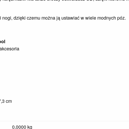
i nogi, dzięki czemu można ją ustawiać w wiele modnych póz.
ool
 akcesoria
7,3 cm
0,0000 kg