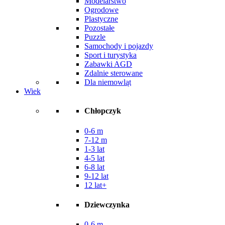
Modelarstwo
Ogrodowe
Plastyczne
Pozostałe
Puzzle
Samochody i pojazdy
Sport i turystyka
Zabawki AGD
Zdalnie sterowane
Dla niemowląt
Wiek
Chłopczyk
0-6 m
7-12 m
1-3 lat
4-5 lat
6-8 lat
9-12 lat
12 lat+
Dziewczynka
0-6 m