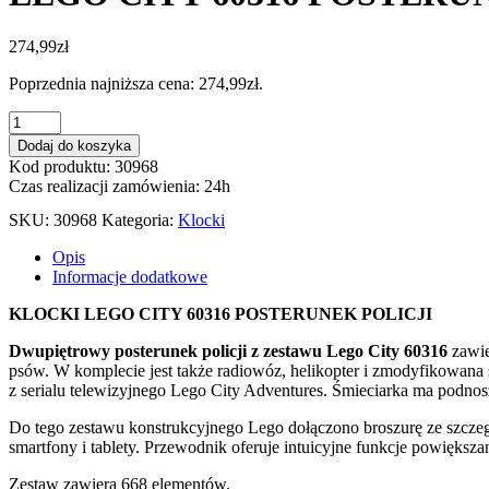
274,99
zł
Poprzednia najniższa cena:
274,99
zł
.
ilość
LEGO
Dodaj do koszyka
CITY
Kod produktu: 30968
60316
Czas realizacji zamówienia: 24h
POSTERUNEK
POLICJI
SKU:
30968
Kategoria:
Klocki
Opis
Informacje dodatkowe
KLOCKI LEGO CITY 60316 POSTERUNEK POLICJI
Dwupiętrowy posterunek policji z zestawu Lego City 60316
zawie
psów. W komplecie jest także radiowóz, helikopter i zmodyfikowana 
z serialu telewizyjnego Lego City Adventures. Śmieciarka ma podnos
Do tego zestawu konstrukcyjnego Lego dołączono broszurę ze szcze
smartfony i tablety. Przewodnik oferuje intuicyjne funkcje powiększa
Zestaw zawiera 668 elementów.