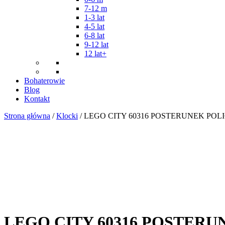
7-12 m
1-3 lat
4-5 lat
6-8 lat
9-12 lat
12 lat+
Bohaterowie
Blog
Kontakt
Strona główna
/
Klocki
/ LEGO CITY 60316 POSTERUNEK POLI
LEGO CITY 60316 POSTERU