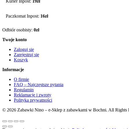
Kurier Inpost:
19zł
Paczkomat Inpost:
16zł
Odbiór osobisty:
0zł
Twoje konto
Zaloguj się
Zarejestruj się
Koszyk
Informacje
O firmie
FAQ – Najczęstsze pytania
Regulamin
Reklamacje i zwroty
Polityka prywatności
© 2026 Zabawki Nino – e-Sklep z zabawkami w Bochni. All Rights 