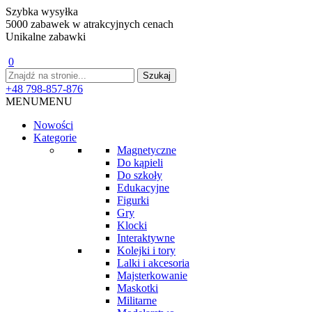
Szybka wysyłka
5000 zabawek w atrakcyjnych cenach
Unikalne zabawki
0
+48 798-857-876
MENU
MENU
Nowości
Kategorie
Magnetyczne
Do kąpieli
Do szkoły
Edukacyjne
Figurki
Gry
Klocki
Interaktywne
Kolejki i tory
Lalki i akcesoria
Majsterkowanie
Maskotki
Militarne