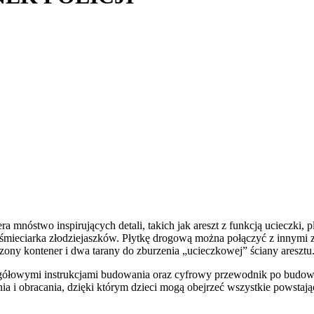
ra mnóstwo inspirujących detali, takich jak areszt z funkcją ucieczki, 
śmieciarka złodziejaszków. Płytkę drogową można połączyć z innymi ze
zony kontener i dwa tarany do zburzenia „ucieczkowej” ściany aresztu
gółowymi instrukcjami budowania oraz cyfrowy przewodnik po budowan
nia i obracania, dzięki którym dzieci mogą obejrzeć wszystkie powstają