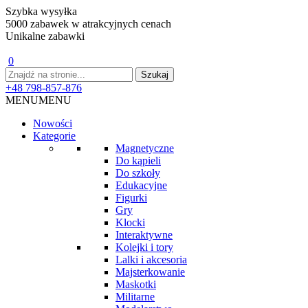
Szybka wysyłka
5000 zabawek w atrakcyjnych cenach
Unikalne zabawki
0
+48 798-857-876
MENU
MENU
Nowości
Kategorie
Magnetyczne
Do kąpieli
Do szkoły
Edukacyjne
Figurki
Gry
Klocki
Interaktywne
Kolejki i tory
Lalki i akcesoria
Majsterkowanie
Maskotki
Militarne