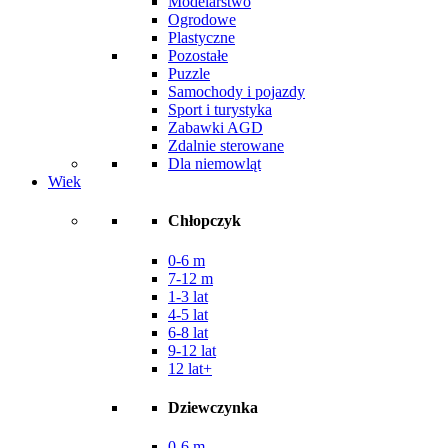
Modelarstwo
Ogrodowe
Plastyczne
Pozostałe
Puzzle
Samochody i pojazdy
Sport i turystyka
Zabawki AGD
Zdalnie sterowane
Dla niemowląt
Wiek
Chłopczyk
0-6 m
7-12 m
1-3 lat
4-5 lat
6-8 lat
9-12 lat
12 lat+
Dziewczynka
0-6 m