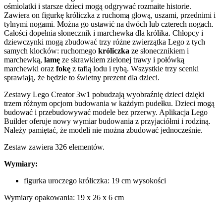
ośmiolatki i starsze dzieci mogą odgrywać rozmaite historie.
Zawiera on figurkę króliczka z ruchomą głową, uszami, przednimi i
tylnymi nogami. Można go ustawić na dwóch lub czterech nogach.
Całości dopełnia słonecznik i marchewka dla królika. Chłopcy i
dziewczynki mogą zbudować trzy różne zwierzątka Lego z tych
samych klocków: ruchomego
króliczka
ze słonecznikiem i
marchewką,
lamę
ze skrawkiem zielonej trawy i połówką
marchewki oraz
fokę
z taflą lodu i rybą. Wszystkie trzy scenki
sprawiają, że będzie to świetny prezent dla dzieci.
Zestawy Lego Creator 3w1 pobudzają wyobraźnię dzieci dzięki
trzem różnym opcjom budowania w każdym pudełku. Dzieci mogą
budować i przebudowywać modele bez przerwy. Aplikacja Lego
Builder oferuje nowy wymiar budowania z przyjaciółmi i rodziną.
Należy pamiętać, że modeli nie można zbudować jednocześnie.
Zestaw zawiera 326 elementów.
Wymiary:
figurka uroczego króliczka: 19 cm wysokości
Wymiary opakowania: 19 x 26 x 6 cm