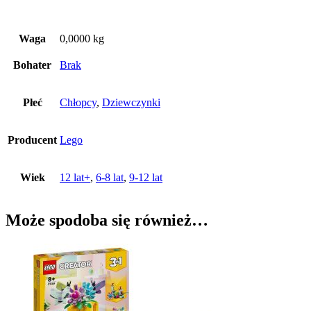
Waga
0,0000 kg
Bohater
Brak
Płeć
Chłopcy
,
Dziewczynki
Producent
Lego
Wiek
12 lat+
,
6-8 lat
,
9-12 lat
Może spodoba się również…