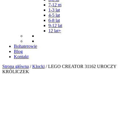
7-12 m
1-3 lat
4-5 lat
6-8 lat
9-12 lat
12 lat+
Bohaterowie
Blog
Kontakt
Strona główna
/
Klocki
/ LEGO CREATOR 31162 UROCZY
KRÓLICZEK