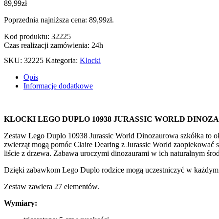
89,99
zł
Poprzednia najniższa cena:
89,99
zł
.
Kod produktu: 32225
Czas realizacji zamówienia: 24h
SKU:
32225
Kategoria:
Klocki
Opis
Informacje dodatkowe
KLOCKI LEGO DUPLO 10938 JURASSIC WORLD DINO
Zestaw Lego Duplo 10938 Jurassic World Dinozaurowa szkółka to ok
zwierząt mogą pomóc Claire Dearing z Jurassic World zaopiekować się
liście z drzewa. Zabawa uroczymi dinozaurami w ich naturalnym śr
Dzięki zabawkom Lego Duplo rodzice mogą uczestniczyć w każdym et
Zestaw zawiera 27 elementów.
Wymiary: