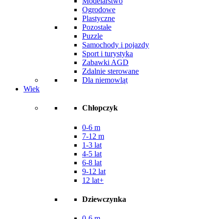
Modelarstwo
Ogrodowe
Plastyczne
Pozostałe
Puzzle
Samochody i pojazdy
Sport i turystyka
Zabawki AGD
Zdalnie sterowane
Dla niemowląt
Wiek
Chłopczyk
0-6 m
7-12 m
1-3 lat
4-5 lat
6-8 lat
9-12 lat
12 lat+
Dziewczynka
0-6 m