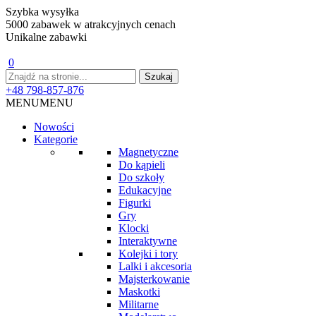
Szybka wysyłka
5000 zabawek w atrakcyjnych cenach
Unikalne zabawki
0
+48 798-857-876
MENU
MENU
Nowości
Kategorie
Magnetyczne
Do kąpieli
Do szkoły
Edukacyjne
Figurki
Gry
Klocki
Interaktywne
Kolejki i tory
Lalki i akcesoria
Majsterkowanie
Maskotki
Militarne