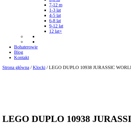
7-12 m
1-3 lat
4-5 lat
6-8 lat
9-12 lat
12 lat+
Bohaterowie
Blog
Kontakt
Strona główna
/
Klocki
/ LEGO DUPLO 10938 JURASSIC WO
LEGO DUPLO 10938 JURAS