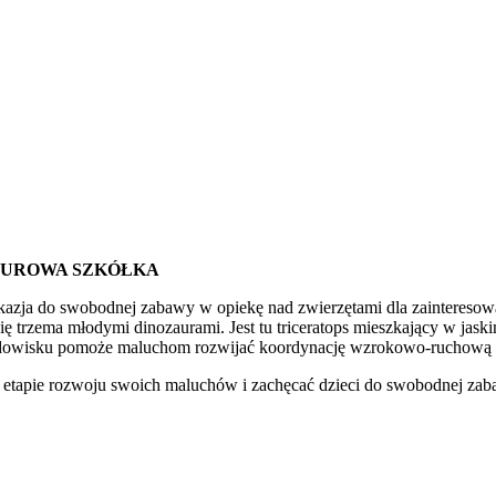
ZAUROWA SZKÓŁKA
azja do swobodnej zabawy w opiekę nad zwierzętami dla zainteresowa
 trzema młodymi dinozaurami. Jest tu triceratops mieszkający w jaskin
odowisku pomoże maluchom rozwijać koordynację wzrokowo-ruchową or
apie rozwoju swoich maluchów i zachęcać dzieci do swobodnej zabawy