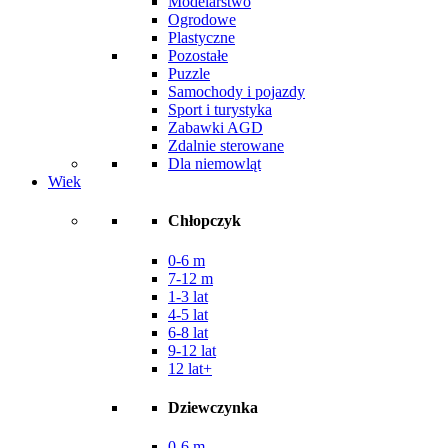
Modelarstwo
Ogrodowe
Plastyczne
Pozostałe
Puzzle
Samochody i pojazdy
Sport i turystyka
Zabawki AGD
Zdalnie sterowane
Dla niemowląt
Wiek
Chłopczyk
0-6 m
7-12 m
1-3 lat
4-5 lat
6-8 lat
9-12 lat
12 lat+
Dziewczynka
0-6 m