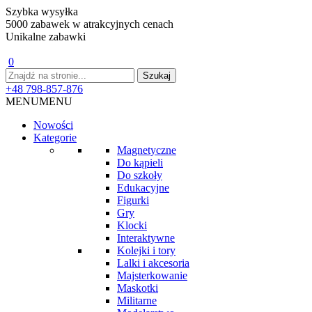
Szybka wysyłka
5000 zabawek w atrakcyjnych cenach
Unikalne zabawki
0
+48 798-857-876
MENU
MENU
Nowości
Kategorie
Magnetyczne
Do kąpieli
Do szkoły
Edukacyjne
Figurki
Gry
Klocki
Interaktywne
Kolejki i tory
Lalki i akcesoria
Majsterkowanie
Maskotki
Militarne