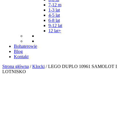
7-12 m
1-3 lat
4-5 lat
6-8 lat
9-12 lat
12 lat+
Bohaterowie
Blog
Kontakt
Strona główna
/
Klocki
/ LEGO DUPLO 10961 SAMOLOT I
LOTNISKO