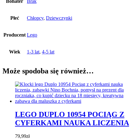
Bohater
Brak
Płeć
Chłopcy
,
Dziewczynki
Producent
Lego
Wiek
1-3 lat
,
4-5 lat
Może spodoba się również…
LEGO DUPLO 10954 POCIĄG Z
CYFERKAMI NAUKA LICZENIA
79,99
zł