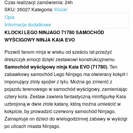
Czas realizacji zamówienia: 24h
SKU:
35027
Kategoria:
Klocki
Opis
Informacje dodatkowe
KLOCKI LEGO NINJAGO 71780 SAMOCHÓD
WYŚCIGOWY NINJA KAIA EVO
Pozwól fanom ninja w wieku od sześciu lat przeżyć
dreszczyk emocji dzięki zestawowi konstrukcyjnemu
Samochód wyścigowy ninja Kaia EVO (71780)
. Ten
zabawkowy samochód Lego Ninjago ma otwierany kokpit i
imponujący złoty spojler z tyłu. Można go zmienić z
pojazdu terenowego w samochód wyścigowy, zamieniając
cztery koła. Zestaw zawiera fantastyczną minifigurkę Kaia
uzbrojoną w dwie złote katany, którą można umieścić w
kokpicie, by prowadzić czerwony samochód Ninjago.
Zainspiruje on dzieci do wielogodzinnej zabawy w wyścigi
po ulicach miasta Ninjago.