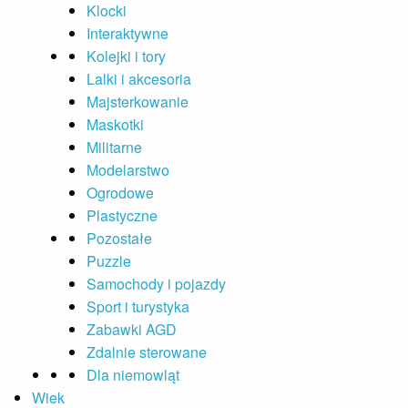
Klocki
Interaktywne
Kolejki i tory
Lalki i akcesoria
Majsterkowanie
Maskotki
Militarne
Modelarstwo
Ogrodowe
Plastyczne
Pozostałe
Puzzle
Samochody i pojazdy
Sport i turystyka
Zabawki AGD
Zdalnie sterowane
Dla niemowląt
Wiek