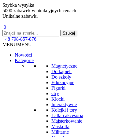
Szybka wysyłka
5000 zabawek w atrakcyjnych cenach
Unikalne zabawki
0
+48 798-857-876
MENU
MENU
Nowości
Kategorie
Magnetyczne
Do kąpieli
Do szkoły
Edukacyjne
Figurki
Gry
Klocki
Interaktywne
Kolejki i tory
Lalki i akcesoria
Majsterkowanie
Maskotki
Militarne