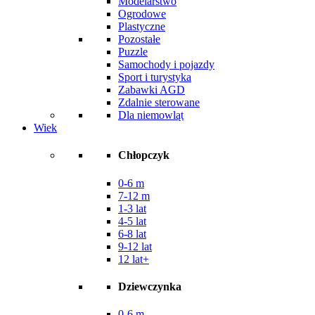
Modelarstwo
Ogrodowe
Plastyczne
Pozostałe
Puzzle
Samochody i pojazdy
Sport i turystyka
Zabawki AGD
Zdalnie sterowane
Dla niemowląt
Wiek
Chłopczyk
0-6 m
7-12 m
1-3 lat
4-5 lat
6-8 lat
9-12 lat
12 lat+
Dziewczynka
0-6 m