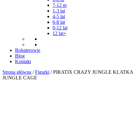
7-12 m
1-3 lat
4-5 lat
6-8 lat
9-12 lat
12 lat+
Bohaterowie
Blog
Kontakt
Strona główna
/
Figurki
/ PIRATIX CRAZY JUNGLE KLATKA
JUNGLE CAGE