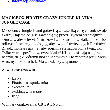
Informacje dodatkowe
MAGICBOX PIRATIX CRAZY JUNGLE KLATKA
JUNGLE CAGE
Mieszkańcy Jungle Island gotowi są za wszelką cenę chronić swoje
skarby i tajemnice. Nie zawahają się przed użyciem przebiegłych
sztuczek, aby schwytać intruzów i zamknąć ich w klatkach. Musisz
odkryć ich sekrety i podstępy, aby uwolnić uwięzionych Piratixów!
Znajdź monetę i użyj jej, aby pojawiła się zadowolona twarz tiki.
Tylko w ten sposób otworzysz klatkę! Klatki posiadają na górze
haczyk, dzięki któremu można je zawiesić. Do zebrania jest 6 wersji
w różnych kolorach, każda z ekskluzywną monetą.
Zawartość zestawu:
klatka
Piratix – niespodzianka
akcesorium
ekskluzywna moneta
flaga
Wymiary opakowania: 6,8 x 9 x 6,6 cm