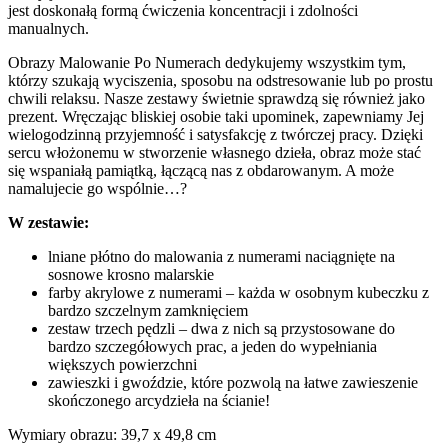
jest doskonałą formą ćwiczenia koncentracji i zdolności
manualnych.
Obrazy Malowanie Po Numerach dedykujemy wszystkim tym,
którzy szukają wyciszenia, sposobu na odstresowanie lub po prostu
chwili relaksu. Nasze zestawy świetnie sprawdzą się również jako
prezent. Wręczając bliskiej osobie taki upominek, zapewniamy Jej
wielogodzinną przyjemność i satysfakcję z twórczej pracy. Dzięki
sercu włożonemu w stworzenie własnego dzieła, obraz może stać
się wspaniałą pamiątką, łączącą nas z obdarowanym. A może
namalujecie go wspólnie…?
W zestawie:
lniane płótno do malowania z numerami naciągnięte na
sosnowe krosno malarskie
farby akrylowe z numerami – każda w osobnym kubeczku z
bardzo szczelnym zamknięciem
zestaw trzech pędzli – dwa z nich są przystosowane do
bardzo szczegółowych prac, a jeden do wypełniania
większych powierzchni
zawieszki i gwoździe, które pozwolą na łatwe zawieszenie
skończonego arcydzieła na ścianie!
Wymiary obrazu: 39,7 x 49,8 cm