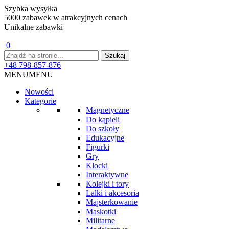
Szybka wysyłka
5000 zabawek w atrakcyjnych cenach
Unikalne zabawki
0
+48 798-857-876
MENU
MENU
Nowości
Kategorie
Magnetyczne
Do kąpieli
Do szkoły
Edukacyjne
Figurki
Gry
Klocki
Interaktywne
Kolejki i tory
Lalki i akcesoria
Majsterkowanie
Maskotki
Militarne