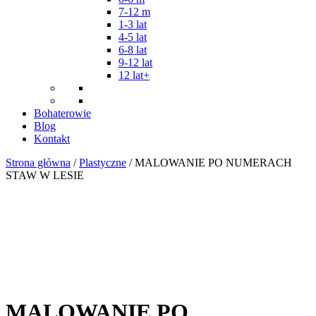
7-12 m
1-3 lat
4-5 lat
6-8 lat
9-12 lat
12 lat+
Bohaterowie
Blog
Kontakt
Strona główna
/
Plastyczne
/ MALOWANIE PO NUMERACH
STAW W LESIE
MALOWANIE PO