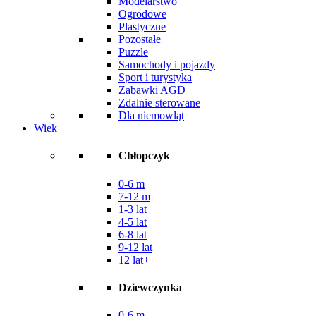
Modelarstwo
Ogrodowe
Plastyczne
Pozostałe
Puzzle
Samochody i pojazdy
Sport i turystyka
Zabawki AGD
Zdalnie sterowane
Dla niemowląt
Wiek
Chłopczyk
0-6 m
7-12 m
1-3 lat
4-5 lat
6-8 lat
9-12 lat
12 lat+
Dziewczynka
0-6 m