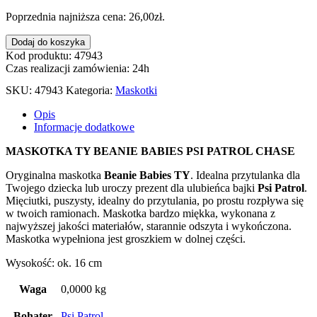
Poprzednia najniższa cena:
26,00
zł
.
ilość
Dodaj do koszyka
PLUSZAK
Kod produktu: 47943
TY
Czas realizacji zamówienia: 24h
BEANIE
SKU:
47943
Kategoria:
Maskotki
BABIES
PSI
Opis
PATROL
Informacje dodatkowe
CHASE
MASKOTKA TY BEANIE BABIES PSI PATROL CHASE
Oryginalna maskotka
Beanie Babies TY
. Idealna przytulanka dla
Twojego dziecka lub uroczy prezent dla ulubieńca bajki
Psi Patrol
.
Mięciutki, puszysty, idealny do przytulania, po prostu rozpływa się
w twoich ramionach. Maskotka bardzo miękka, wykonana z
najwyższej jakości materiałów, starannie odszyta i wykończona.
Maskotka wypełniona jest groszkiem w dolnej części.
Wysokość: ok. 16 cm
Waga
0,0000 kg
Bohater
Psi Patrol