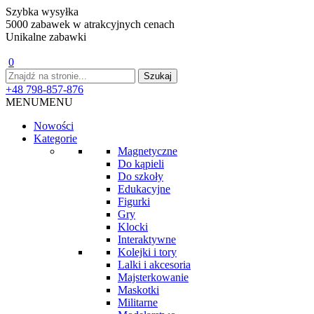
Szybka wysyłka
5000 zabawek w atrakcyjnych cenach
Unikalne zabawki
0
+48 798-857-876
MENU
MENU
Nowości
Kategorie
Magnetyczne
Do kąpieli
Do szkoły
Edukacyjne
Figurki
Gry
Klocki
Interaktywne
Kolejki i tory
Lalki i akcesoria
Majsterkowanie
Maskotki
Militarne