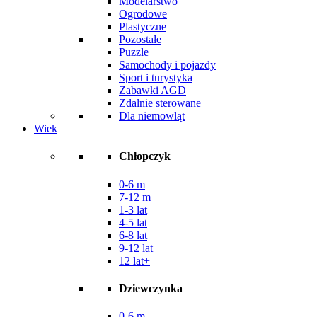
Modelarstwo
Ogrodowe
Plastyczne
Pozostałe
Puzzle
Samochody i pojazdy
Sport i turystyka
Zabawki AGD
Zdalnie sterowane
Dla niemowląt
Wiek
Chłopczyk
0-6 m
7-12 m
1-3 lat
4-5 lat
6-8 lat
9-12 lat
12 lat+
Dziewczynka
0-6 m