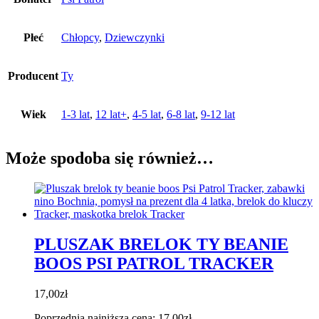
Płeć
Chłopcy
,
Dziewczynki
Producent
Ty
Wiek
1-3 lat
,
12 lat+
,
4-5 lat
,
6-8 lat
,
9-12 lat
Może spodoba się również…
PLUSZAK BRELOK TY BEANIE
BOOS PSI PATROL TRACKER
17,00
zł
Poprzednia najniższa cena:
17,00
zł
.