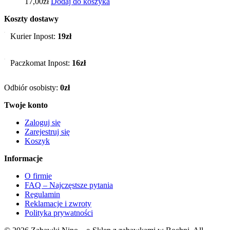
17,00
zł
Dodaj do koszyka
Koszty dostawy
Kurier Inpost:
19zł
Paczkomat Inpost:
16zł
Odbiór osobisty:
0zł
Twoje konto
Zaloguj się
Zarejestruj się
Koszyk
Informacje
O firmie
FAQ – Najczęstsze pytania
Regulamin
Reklamacje i zwroty
Polityka prywatności