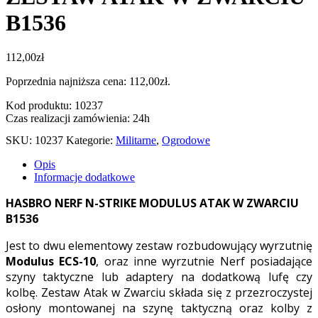
B1536
112,00
zł
Poprzednia najniższa cena:
112,00
zł
.
Kod produktu: 10237
Czas realizacji zamówienia: 24h
SKU:
10237
Kategorie:
Militarne
,
Ogrodowe
Opis
Informacje dodatkowe
HASBRO NERF N-STRIKE MODULUS ATAK W ZWARCIU
B1536
Jest to dwu elementowy zestaw rozbudowujący wyrzutnię
Modulus ECS-10
, oraz inne wyrzutnie Nerf posiadające
szyny taktyczne lub adaptery na dodatkową lufę czy
kolbę. Zestaw Atak w Zwarciu składa się z przezroczystej
osłony montowanej na szynę taktyczną oraz kolby z