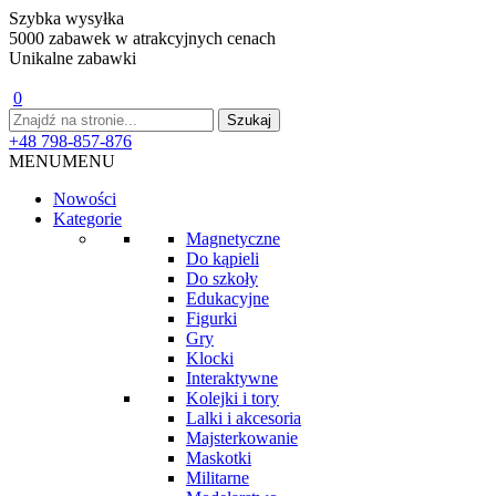
Szybka wysyłka
5000 zabawek w atrakcyjnych cenach
Unikalne zabawki
0
+48 798-857-876
MENU
MENU
Nowości
Kategorie
Magnetyczne
Do kąpieli
Do szkoły
Edukacyjne
Figurki
Gry
Klocki
Interaktywne
Kolejki i tory
Lalki i akcesoria
Majsterkowanie
Maskotki
Militarne