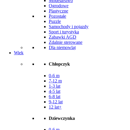
Modelarstwo
Ogrodowe
Plastyczne
Pozostałe
Puzzle
Samochody i pojazdy
Sport i turystyka
Zabawki AGD
Zdalnie sterowane
Dla niemowląt
Wiek
Chłopczyk
0-6 m
7-12 m
1-3 lat
4-5 lat
6-8 lat
9-12 lat
12 lat+
Dziewczynka
0-6 m