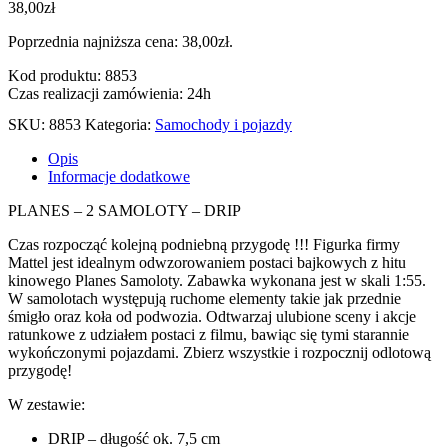
38,00
zł
Poprzednia najniższa cena:
38,00
zł
.
Kod produktu: 8853
Czas realizacji zamówienia: 24h
SKU:
8853
Kategoria:
Samochody i pojazdy
Opis
Informacje dodatkowe
PLANES – 2 SAMOLOTY – DRIP
Czas rozpocząć kolejną podniebną przygodę !!! Figurka firmy
Mattel jest idealnym odwzorowaniem postaci bajkowych z hitu
kinowego Planes Samoloty. Zabawka wykonana jest w skali 1:55.
W samolotach występują ruchome elementy takie jak przednie
śmigło oraz koła od podwozia. Odtwarzaj ulubione sceny i akcje
ratunkowe z udziałem postaci z filmu, bawiąc się tymi starannie
wykończonymi pojazdami. Zbierz wszystkie i rozpocznij odlotową
przygodę!
W zestawie:
DRIP – długość ok. 7,5 cm