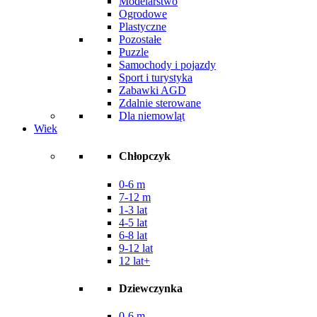
Modelarstwo
Ogrodowe
Plastyczne
Pozostałe
Puzzle
Samochody i pojazdy
Sport i turystyka
Zabawki AGD
Zdalnie sterowane
Dla niemowląt
Wiek
Chłopczyk
0-6 m
7-12 m
1-3 lat
4-5 lat
6-8 lat
9-12 lat
12 lat+
Dziewczynka
0-6 m