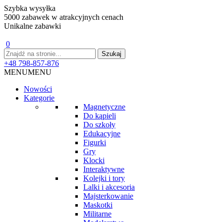
Szybka wysyłka
5000 zabawek w atrakcyjnych cenach
Unikalne zabawki
0
+48 798-857-876
MENU
MENU
Nowości
Kategorie
Magnetyczne
Do kąpieli
Do szkoły
Edukacyjne
Figurki
Gry
Klocki
Interaktywne
Kolejki i tory
Lalki i akcesoria
Majsterkowanie
Maskotki
Militarne