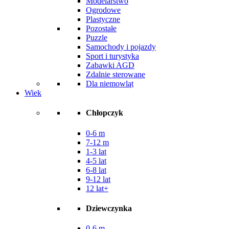
Modelarstwo
Ogrodowe
Plastyczne
Pozostałe
Puzzle
Samochody i pojazdy
Sport i turystyka
Zabawki AGD
Zdalnie sterowane
Dla niemowląt
Wiek
Chłopczyk
0-6 m
7-12 m
1-3 lat
4-5 lat
6-8 lat
9-12 lat
12 lat+
Dziewczynka
0-6 m