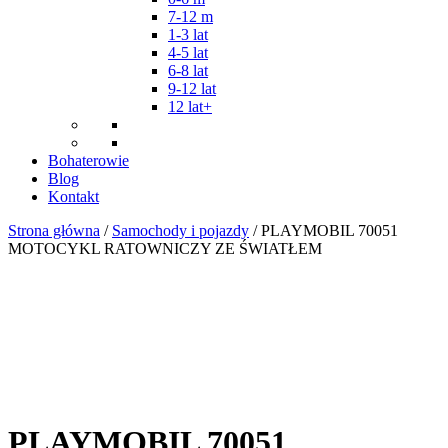
7-12 m
1-3 lat
4-5 lat
6-8 lat
9-12 lat
12 lat+
Bohaterowie
Blog
Kontakt
Strona główna
/
Samochody i pojazdy
/ PLAYMOBIL 70051
MOTOCYKL RATOWNICZY ZE ŚWIATŁEM
PLAYMOBIL 70051