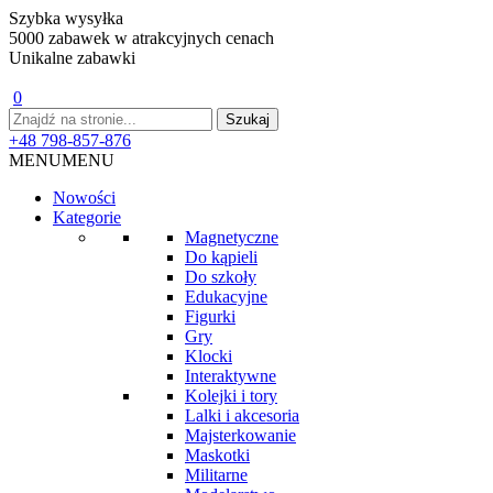
Szybka wysyłka
5000 zabawek w atrakcyjnych cenach
Unikalne zabawki
0
+48 798-857-876
MENU
MENU
Nowości
Kategorie
Magnetyczne
Do kąpieli
Do szkoły
Edukacyjne
Figurki
Gry
Klocki
Interaktywne
Kolejki i tory
Lalki i akcesoria
Majsterkowanie
Maskotki
Militarne