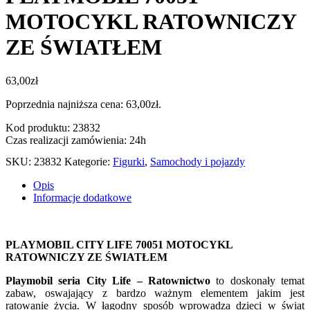
MOTOCYKL RATOWNICZY
ZE ŚWIATŁEM
63,00
zł
Poprzednia najniższa cena:
63,00
zł
.
Kod produktu: 23832
Czas realizacji zamówienia: 24h
SKU:
23832
Kategorie:
Figurki
,
Samochody i pojazdy
Opis
Informacje dodatkowe
PLAYMOBIL CITY LIFE 70051 MOTOCYKL
RATOWNICZY ZE ŚWIATŁEM
Playmobil seria City Life – Ratownictwo
to doskonały temat
zabaw, oswajający z bardzo ważnym elementem jakim jest
ratowanie życia. W łagodny sposób wprowadza dzieci w świat