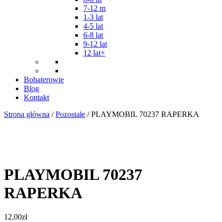
7-12 m
1-3 lat
4-5 lat
6-8 lat
9-12 lat
12 lat+
Bohaterowie
Blog
Kontakt
Strona główna
/
Pozostałe
/ PLAYMOBIL 70237 RAPERKA
PLAYMOBIL 70237
RAPERKA
12,00
zł