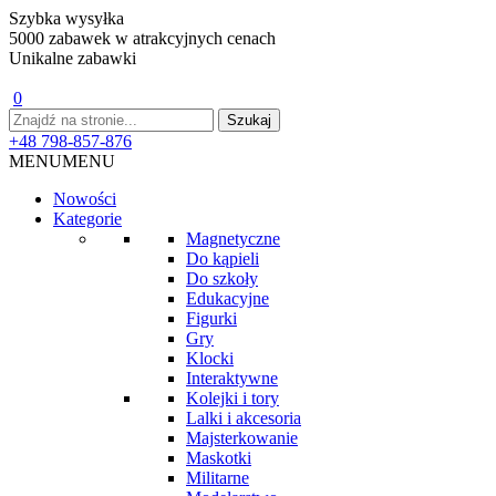
Szybka wysyłka
5000 zabawek w atrakcyjnych cenach
Unikalne zabawki
0
+48 798-857-876
MENU
MENU
Nowości
Kategorie
Magnetyczne
Do kąpieli
Do szkoły
Edukacyjne
Figurki
Gry
Klocki
Interaktywne
Kolejki i tory
Lalki i akcesoria
Majsterkowanie
Maskotki
Militarne