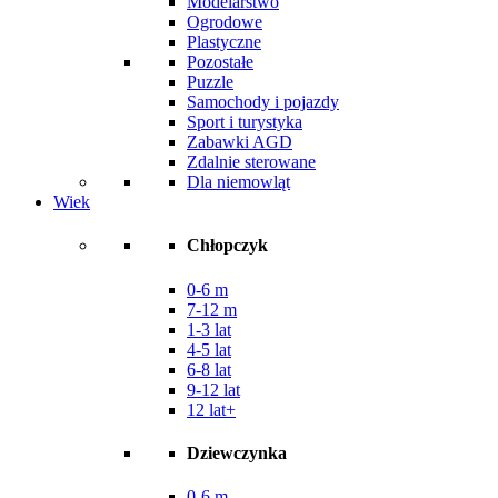
Modelarstwo
Ogrodowe
Plastyczne
Pozostałe
Puzzle
Samochody i pojazdy
Sport i turystyka
Zabawki AGD
Zdalnie sterowane
Dla niemowląt
Wiek
Chłopczyk
0-6 m
7-12 m
1-3 lat
4-5 lat
6-8 lat
9-12 lat
12 lat+
Dziewczynka
0-6 m