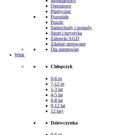
Modelarstwo
Ogrodowe
Plastyczne
Pozostałe
Puzzle
Samochody i pojazdy
Sport i turystyka
Zabawki AGD
Zdalnie sterowane
Dla niemowląt
Wiek
Chłopczyk
0-6 m
7-12 m
1-3 lat
4-5 lat
6-8 lat
9-12 lat
12 lat+
Dziewczynka
0-6 m