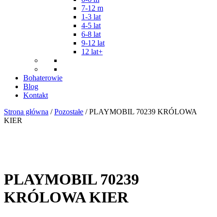
7-12 m
1-3 lat
4-5 lat
6-8 lat
9-12 lat
12 lat+
Bohaterowie
Blog
Kontakt
Strona główna
/
Pozostałe
/ PLAYMOBIL 70239 KRÓLOWA
KIER
PLAYMOBIL 70239
KRÓLOWA KIER