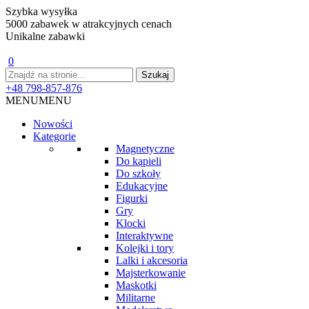
Szybka wysyłka
5000 zabawek w atrakcyjnych cenach
Unikalne zabawki
0
+48 798-857-876
MENU
MENU
Nowości
Kategorie
Magnetyczne
Do kąpieli
Do szkoły
Edukacyjne
Figurki
Gry
Klocki
Interaktywne
Kolejki i tory
Lalki i akcesoria
Majsterkowanie
Maskotki
Militarne