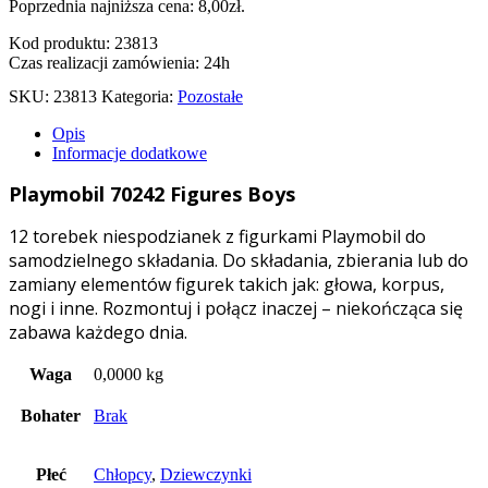
Poprzednia najniższa cena:
8,00
zł
.
Kod produktu: 23813
Czas realizacji zamówienia: 24h
SKU:
23813
Kategoria:
Pozostałe
Opis
Informacje dodatkowe
Playmobil 70242 Figures Boys
12 torebek niespodzianek z figurkami Playmobil do
samodzielnego składania. Do składania, zbierania lub do
zamiany elementów figurek takich jak: głowa, korpus,
nogi i inne. Rozmontuj i połącz inaczej – niekończąca się
zabawa każdego dnia.
Waga
0,0000 kg
Bohater
Brak
Płeć
Chłopcy
,
Dziewczynki