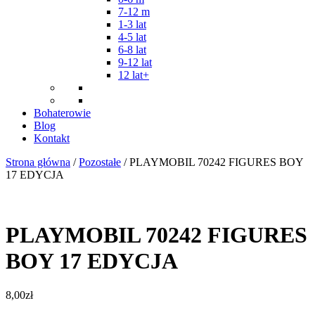
7-12 m
1-3 lat
4-5 lat
6-8 lat
9-12 lat
12 lat+
Bohaterowie
Blog
Kontakt
Strona główna
/
Pozostałe
/ PLAYMOBIL 70242 FIGURES BOY
17 EDYCJA
PLAYMOBIL 70242 FIGURES
BOY 17 EDYCJA
8,00
zł