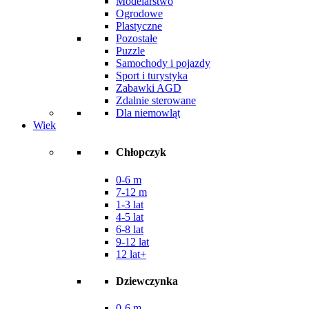
Modelarstwo
Ogrodowe
Plastyczne
Pozostałe
Puzzle
Samochody i pojazdy
Sport i turystyka
Zabawki AGD
Zdalnie sterowane
Dla niemowląt
Wiek
Chłopczyk
0-6 m
7-12 m
1-3 lat
4-5 lat
6-8 lat
9-12 lat
12 lat+
Dziewczynka
0-6 m