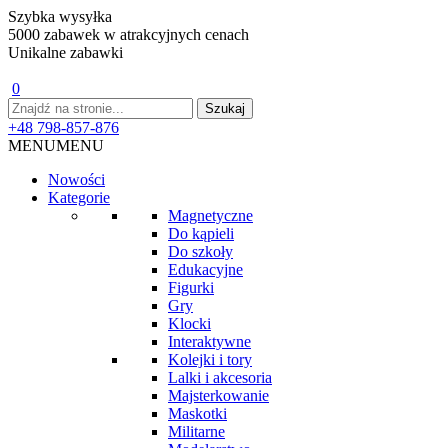
Szybka wysyłka
5000 zabawek w atrakcyjnych cenach
Unikalne zabawki
0
+48 798-857-876
MENU
MENU
Nowości
Kategorie
Magnetyczne
Do kąpieli
Do szkoły
Edukacyjne
Figurki
Gry
Klocki
Interaktywne
Kolejki i tory
Lalki i akcesoria
Majsterkowanie
Maskotki
Militarne