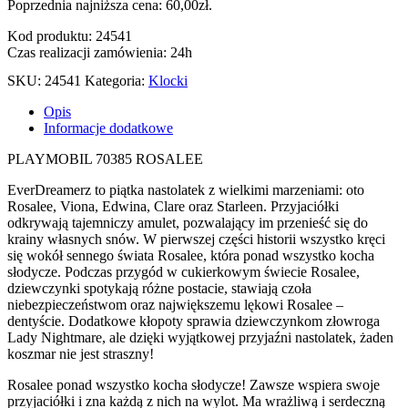
Poprzednia najniższa cena:
60,00
zł
.
Kod produktu: 24541
Czas realizacji zamówienia: 24h
SKU:
24541
Kategoria:
Klocki
Opis
Informacje dodatkowe
PLAYMOBIL 70385 ROSALEE
EverDreamerz to piątka nastolatek z wielkimi marzeniami: oto
Rosalee, Viona, Edwina, Clare oraz Starleen. Przyjaciółki
odkrywają tajemniczy amulet, pozwalający im przenieść się do
krainy własnych snów. W pierwszej części historii wszystko kręci
się wokół sennego świata Rosalee, która ponad wszystko kocha
słodycze. Podczas przygód w cukierkowym świecie Rosalee,
dziewczynki spotykają różne postacie, stawiają czoła
niebezpieczeństwom oraz największemu lękowi Rosalee –
dentyście. Dodatkowe kłopoty sprawia dziewczynkom złowroga
Lady Nightmare, ale dzięki wyjątkowej przyjaźni nastolatek, żaden
koszmar nie jest straszny!
Rosalee ponad wszystko kocha słodycze! Zawsze wspiera swoje
przyjaciółki i zna każdą z nich na wylot. Ma wrażliwą i serdeczną