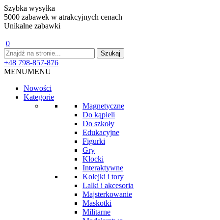
Szybka wysyłka
5000 zabawek w atrakcyjnych cenach
Unikalne zabawki
0
+48 798-857-876
MENU
MENU
Nowości
Kategorie
Magnetyczne
Do kąpieli
Do szkoły
Edukacyjne
Figurki
Gry
Klocki
Interaktywne
Kolejki i tory
Lalki i akcesoria
Majsterkowanie
Maskotki
Militarne