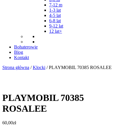
7-12 m
1-3 lat
4-5 lat
6-8 lat
9-12 lat
12 lat+
Bohaterowie
Blog
Kontakt
Strona główna
/
Klocki
/ PLAYMOBIL 70385 ROSALEE
PLAYMOBIL 70385
ROSALEE
60,00
zł