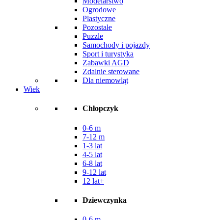
Modelarstwo
Ogrodowe
Plastyczne
Pozostałe
Puzzle
Samochody i pojazdy
Sport i turystyka
Zabawki AGD
Zdalnie sterowane
Dla niemowląt
Wiek
Chłopczyk
0-6 m
7-12 m
1-3 lat
4-5 lat
6-8 lat
9-12 lat
12 lat+
Dziewczynka
0-6 m