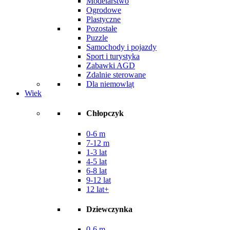
Modelarstwo
Ogrodowe
Plastyczne
Pozostałe
Puzzle
Samochody i pojazdy
Sport i turystyka
Zabawki AGD
Zdalnie sterowane
Dla niemowląt
Wiek
Chłopczyk
0-6 m
7-12 m
1-3 lat
4-5 lat
6-8 lat
9-12 lat
12 lat+
Dziewczynka
0-6 m