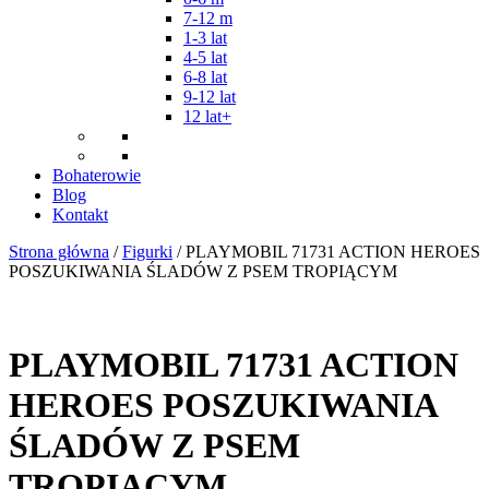
7-12 m
1-3 lat
4-5 lat
6-8 lat
9-12 lat
12 lat+
Bohaterowie
Blog
Kontakt
Strona główna
/
Figurki
/ PLAYMOBIL 71731 ACTION HEROES
POSZUKIWANIA ŚLADÓW Z PSEM TROPIĄCYM
PLAYMOBIL 71731 ACTION
HEROES POSZUKIWANIA
ŚLADÓW Z PSEM
TROPIĄCYM