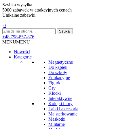
Szybka wysyłka
5000 zabawek w atrakcyjnych cenach
Unikalne zabawki
0
+48 798-857-876
MENU
MENU
Nowości
Kategorie
Magnetyczne
Do kąpieli
Do szkoły
Edukacyjne
Figurki
Gry
Klocki
Interaktywne
Kolejki i tory
Lalki i akcesoria
Majsterkowanie
Maskotki
Militarne