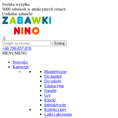
Szybka wysyłka
5000 zabawek w atrakcyjnych cenach
Unikalne zabawki
0
+48 798-857-876
MENU
MENU
Nowości
Kategorie
Magnetyczne
Do kąpieli
Do szkoły
Edukacyjne
Figurki
Gry
Klocki
Interaktywne
Kolejki i tory
Lalki i akcesoria