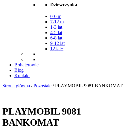
Dziewczynka
0-6 m
7-12 m
1-3 lat
4-5 lat
6-8 lat
9-12 lat
12 lat+
Bohaterowie
Blog
Kontakt
Strona główna
/
Pozostałe
/ PLAYMOBIL 9081 BANKOMAT
PLAYMOBIL 9081
BANKOMAT