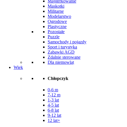
Majsterkowanie
Maskotki
Militarne
Modelarstwo
Ogrodowe
Plastyczne
Pozostałe
Puzzle
Samochody i pojazdy
Sport i turystyka
Zabawki AGD
Zdalnie sterowane
Dla niemowląt
Wiek
Chłopczyk
0-6 m
7-12 m
1-3 lat
4-5 lat
6-8 lat
9-12 lat
12 lat+