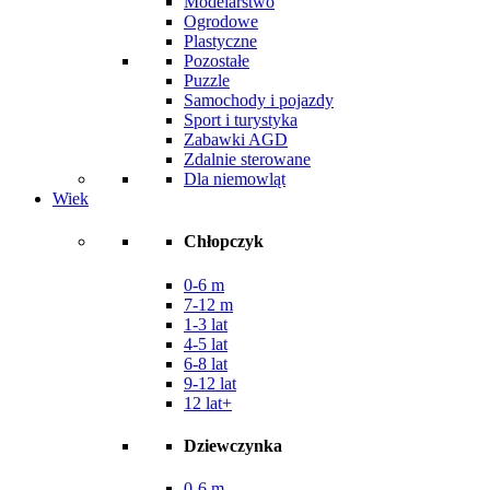
Modelarstwo
Ogrodowe
Plastyczne
Pozostałe
Puzzle
Samochody i pojazdy
Sport i turystyka
Zabawki AGD
Zdalnie sterowane
Dla niemowląt
Wiek
Chłopczyk
0-6 m
7-12 m
1-3 lat
4-5 lat
6-8 lat
9-12 lat
12 lat+
Dziewczynka
0-6 m