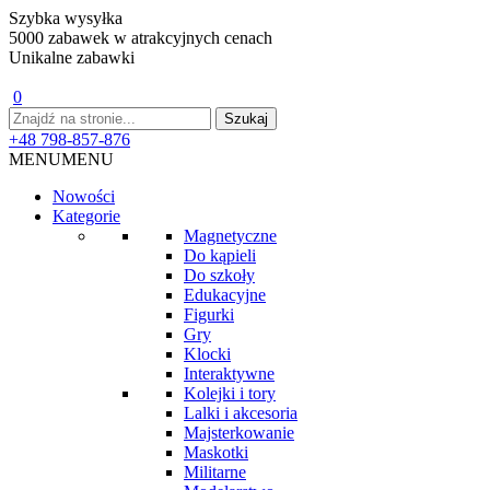
Szybka wysyłka
5000 zabawek w atrakcyjnych cenach
Unikalne zabawki
0
+48 798-857-876
MENU
MENU
Nowości
Kategorie
Magnetyczne
Do kąpieli
Do szkoły
Edukacyjne
Figurki
Gry
Klocki
Interaktywne
Kolejki i tory
Lalki i akcesoria
Majsterkowanie
Maskotki
Militarne