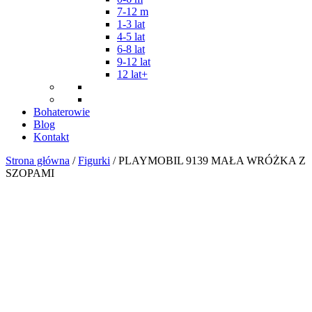
7-12 m
1-3 lat
4-5 lat
6-8 lat
9-12 lat
12 lat+
Bohaterowie
Blog
Kontakt
Strona główna
/
Figurki
/ PLAYMOBIL 9139 MAŁA WRÓŻKA Z
SZOPAMI