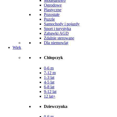
Modelarstwo
Ogrodowe
Plastyczne
Pozostałe
Puzzle
Samochody i pojazdy
Sport i turystyka
Zabawki AGD
Zdalnie sterowane
Dla niemowląt
Wiek
Chłopczyk
0-6 m
7-12 m
1-3 lat
4-5 lat
6-8 lat
9-12 lat
12 lat+
Dziewczynka
0-6 m