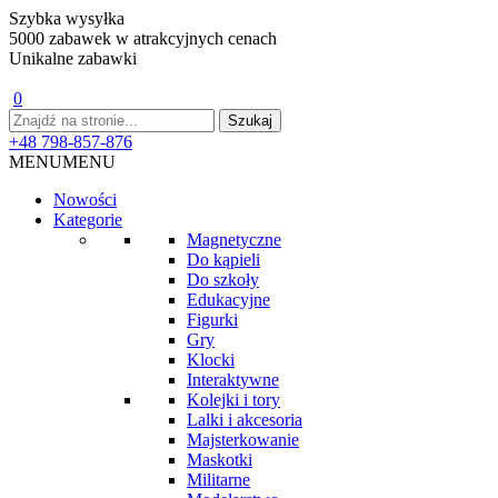
Szybka wysyłka
5000 zabawek w atrakcyjnych cenach
Unikalne zabawki
0
+48 798-857-876
MENU
MENU
Nowości
Kategorie
Magnetyczne
Do kąpieli
Do szkoły
Edukacyjne
Figurki
Gry
Klocki
Interaktywne
Kolejki i tory
Lalki i akcesoria
Majsterkowanie
Maskotki
Militarne