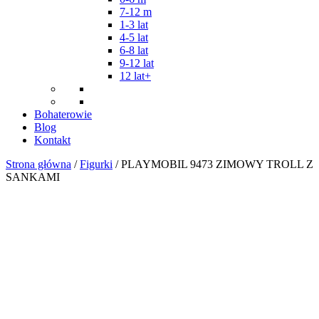
7-12 m
1-3 lat
4-5 lat
6-8 lat
9-12 lat
12 lat+
Bohaterowie
Blog
Kontakt
Strona główna
/
Figurki
/ PLAYMOBIL 9473 ZIMOWY TROLL Z
SANKAMI