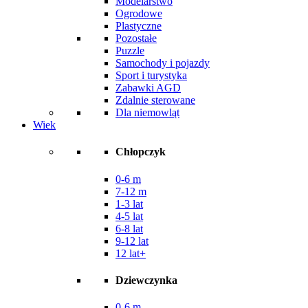
Modelarstwo
Ogrodowe
Plastyczne
Pozostałe
Puzzle
Samochody i pojazdy
Sport i turystyka
Zabawki AGD
Zdalnie sterowane
Dla niemowląt
Wiek
Chłopczyk
0-6 m
7-12 m
1-3 lat
4-5 lat
6-8 lat
9-12 lat
12 lat+
Dziewczynka
0-6 m