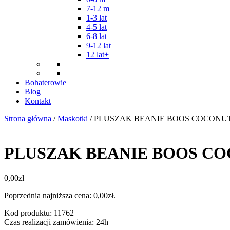
7-12 m
1-3 lat
4-5 lat
6-8 lat
9-12 lat
12 lat+
Bohaterowie
Blog
Kontakt
Strona główna
/
Maskotki
/ PLUSZAK BEANIE BOOS COCONU
PLUSZAK BEANIE BOOS C
0,00
zł
Poprzednia najniższa cena:
0,00
zł
.
Kod produktu: 11762
Czas realizacji zamówienia: 24h