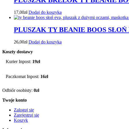
PLUSZAK BRELOK TY BEANIE BO
17,00
zł
Dodaj do koszyka
PLUSZAK TY BEANIE BOOS SŁOŃ
26,00
zł
Dodaj do koszyka
Koszty dostawy
Kurier Inpost:
19zł
Paczkomat Inpost:
16zł
Odbiór osobisty:
0zł
Twoje konto
Zaloguj się
Zarejestruj się
Koszyk