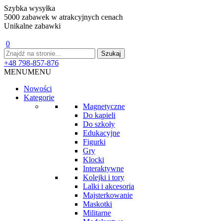
Szybka wysyłka
5000 zabawek w atrakcyjnych cenach
Unikalne zabawki
0
+48 798-857-876
MENU
MENU
Nowości
Kategorie
Magnetyczne
Do kąpieli
Do szkoły
Edukacyjne
Figurki
Gry
Klocki
Interaktywne
Kolejki i tory
Lalki i akcesoria
Majsterkowanie
Maskotki
Militarne