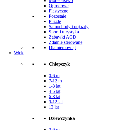
Modelarstwo
Ogrodowe
Plastyczne
Pozostałe
Puzzle
Samochody i pojazdy
Sport i turystyka
Zabawki AGD
Zdalnie sterowane
Dla niemowląt
Wiek
Chłopczyk
0-6 m
7-12 m
1-3 lat
4-5 lat
6-8 lat
9-12 lat
12 lat+
Dziewczynka
0-6 m