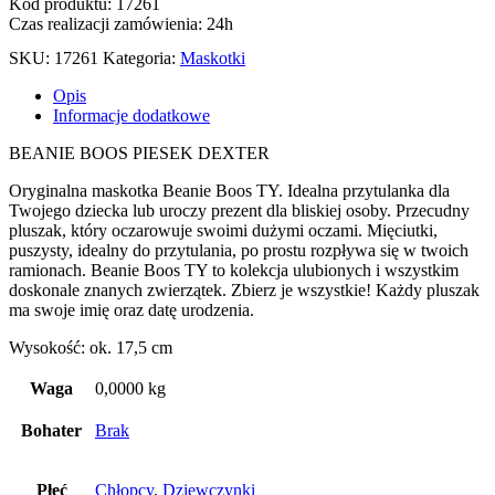
Kod produktu: 17261
Czas realizacji zamówienia: 24h
SKU:
17261
Kategoria:
Maskotki
Opis
Informacje dodatkowe
BEANIE BOOS PIESEK DEXTER
Oryginalna maskotka Beanie Boos TY. Idealna przytulanka dla
Twojego dziecka lub uroczy prezent dla bliskiej osoby. Przecudny
pluszak, który oczarowuje swoimi dużymi oczami. Mięciutki,
puszysty, idealny do przytulania, po prostu rozpływa się w twoich
ramionach. Beanie Boos TY to kolekcja ulubionych i wszystkim
doskonale znanych zwierzątek. Zbierz je wszystkie! Każdy pluszak
ma swoje imię oraz datę urodzenia.
Wysokość: ok. 17,5 cm
Waga
0,0000 kg
Bohater
Brak
Płeć
Chłopcy
,
Dziewczynki