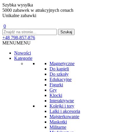
Szybka wysyłka
5000 zabawek w atrakcyjnych cenach
Unikalne zabawki
0
+48 798-857-876
MENU
MENU
Nowości
Kategorie
Magnetyczne
Do kąpieli
Do szkoły
Edukacyjne
Figurki
Gry
Klocki
Interaktywne
Kolejki i tory
Lalki i akcesoria
Majsterkowanie
Maskotki
Militarne