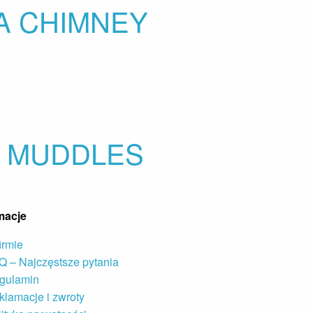
A CHIMNEY
K MUDDLES
macje
irmie
Q – Najczęstsze pytania
gulamin
klamacje i zwroty