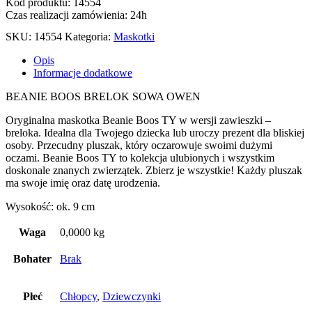
Kod produktu: 14554
Czas realizacji zamówienia: 24h
SKU:
14554
Kategoria:
Maskotki
Opis
Informacje dodatkowe
BEANIE BOOS BRELOK SOWA OWEN
Oryginalna maskotka Beanie Boos TY w wersji zawieszki –
breloka. Idealna dla Twojego dziecka lub uroczy prezent dla bliskiej
osoby. Przecudny pluszak, który oczarowuje swoimi dużymi
oczami. Beanie Boos TY to kolekcja ulubionych i wszystkim
doskonale znanych zwierzątek. Zbierz je wszystkie! Każdy pluszak
ma swoje imię oraz datę urodzenia.
Wysokość: ok. 9 cm
Waga
0,0000 kg
Bohater
Brak
Płeć
Chłopcy
,
Dziewczynki