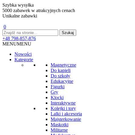
Szybka wysyłka
5000 zabawek w atrakcyjnych cenach
Unikalne zabawki
0
+48 798-857-876
MENU
MENU
Nowości
Kategorie
Magnetyczne
Do kąpieli
Do szkoły
Edukacyjne
Figurki
Gry
Klocki
Interaktywne
Kolejki i tory
Lalki i akcesoria
Majsterkowanie
Maskotki
Militarne