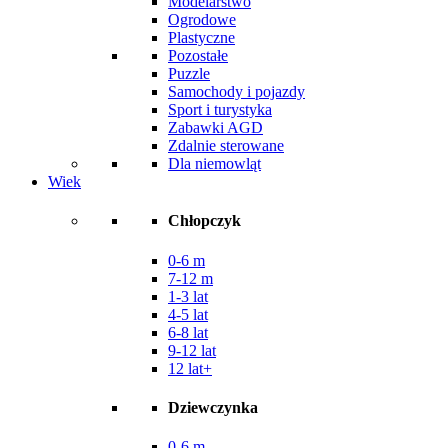
Modelarstwo
Ogrodowe
Plastyczne
Pozostałe
Puzzle
Samochody i pojazdy
Sport i turystyka
Zabawki AGD
Zdalnie sterowane
Dla niemowląt
Wiek
Chłopczyk
0-6 m
7-12 m
1-3 lat
4-5 lat
6-8 lat
9-12 lat
12 lat+
Dziewczynka
0-6 m