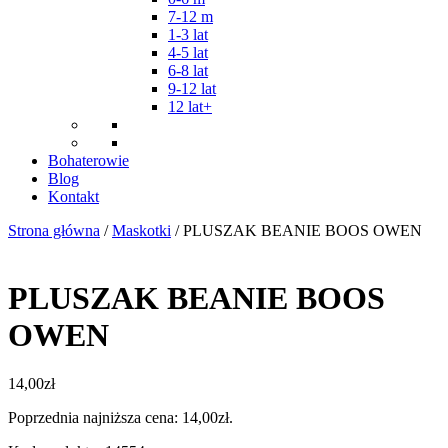
7-12 m
1-3 lat
4-5 lat
6-8 lat
9-12 lat
12 lat+
Bohaterowie
Blog
Kontakt
Strona główna
/
Maskotki
/ PLUSZAK BEANIE BOOS OWEN
PLUSZAK BEANIE BOOS
OWEN
14,00
zł
Poprzednia najniższa cena:
14,00
zł
.