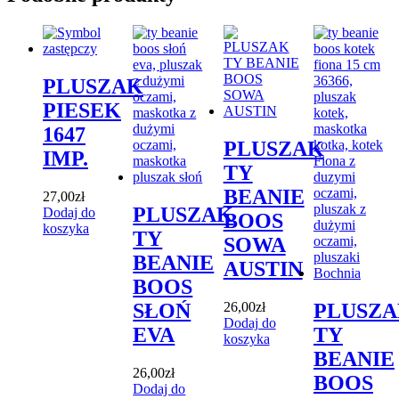
PLUSZAK
PIESEK
1647
PLUSZAK
IMP.
TY
BEANIE
27,00
zł
PLUSZAK
Dodaj do
BOOS
koszyka
TY
SOWA
BEANIE
AUSTIN
BOOS
26,00
zł
SŁOŃ
PLUSZ
Dodaj do
EVA
TY
koszyka
BEANIE
26,00
zł
BOOS
Dodaj do