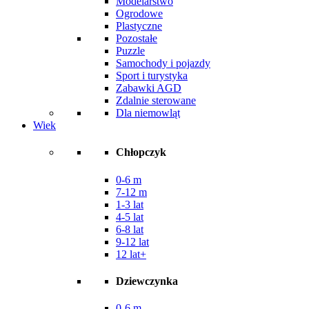
Modelarstwo
Ogrodowe
Plastyczne
Pozostałe
Puzzle
Samochody i pojazdy
Sport i turystyka
Zabawki AGD
Zdalnie sterowane
Dla niemowląt
Wiek
Chłopczyk
0-6 m
7-12 m
1-3 lat
4-5 lat
6-8 lat
9-12 lat
12 lat+
Dziewczynka
0-6 m