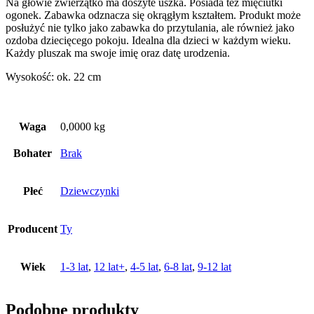
Na głowie zwierzątko ma doszyte uszka. Posiada też mięciutki
ogonek. Zabawka odznacza się okrągłym kształtem. Produkt może
posłużyć nie tylko jako zabawka do przytulania, ale również jako
ozdoba dziecięcego pokoju. Idealna dla dzieci w każdym wieku.
Każdy pluszak ma swoje imię oraz datę urodzenia.
Wysokość: ok. 22 cm
Waga
0,0000 kg
Bohater
Brak
Płeć
Dziewczynki
Producent
Ty
Wiek
1-3 lat
,
12 lat+
,
4-5 lat
,
6-8 lat
,
9-12 lat
Podobne produkty