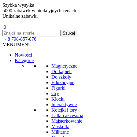
Szybka wysyłka
5000 zabawek w atrakcyjnych cenach
Unikalne zabawki
0
+48 798-857-876
MENU
MENU
Nowości
Kategorie
Magnetyczne
Do kąpieli
Do szkoły
Edukacyjne
Figurki
Gry
Klocki
Interaktywne
Kolejki i tory
Lalki i akcesoria
Majsterkowanie
Maskotki
Militarne