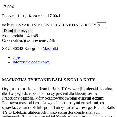
17,00
zł
Poprzednia najniższa cena:
17,00
zł
.
ilość PLUSZAK TY BEANIE BALLS KOALA KATY
Dodaj do koszyka
Kod produktu: 40048
Czas realizacji zamówienia: 24h
SKU:
40048
Kategoria:
Maskotki
Opis
Informacje dodatkowe
MASKOTKA TY BEANIE BALLS KOALA KATY
Oryginalna maskotka
Beanie Balls TY
w wersji
kuleczki
. Idealna
dla Twojego dziecka lub uroczy prezent dla bliskiej osoby.
Przecudny pluszak, który oczarowuje swoimi
dużymi oczami
.
Podstawa maskotki została wypełniona małymi groszkami, co
sprawia, że samodzielnie potrafi utrzymać równowagę. Beanie Balls
TY to kolekcja ulubionych i wszystkim doskonale znanych
zwierzątek. Zbierz je wszystkie! Każdy pluszak ma swoje imię oraz