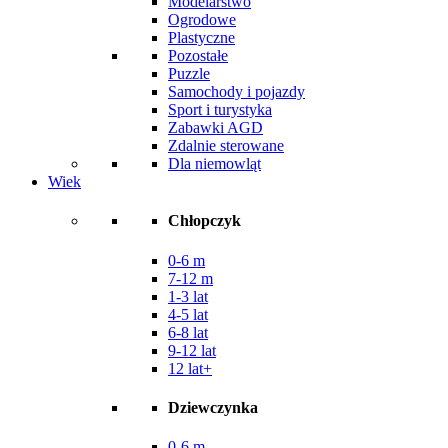
Modelarstwo
Ogrodowe
Plastyczne
Pozostałe
Puzzle
Samochody i pojazdy
Sport i turystyka
Zabawki AGD
Zdalnie sterowane
Dla niemowląt
Wiek
Chłopczyk
0-6 m
7-12 m
1-3 lat
4-5 lat
6-8 lat
9-12 lat
12 lat+
Dziewczynka
0-6 m