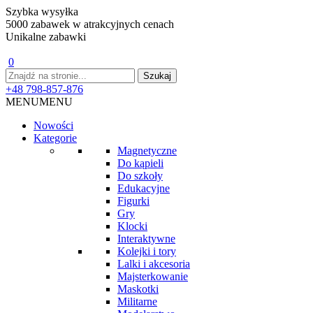
Szybka wysyłka
5000 zabawek w atrakcyjnych cenach
Unikalne zabawki
0
+48 798-857-876
MENU
MENU
Nowości
Kategorie
Magnetyczne
Do kąpieli
Do szkoły
Edukacyjne
Figurki
Gry
Klocki
Interaktywne
Kolejki i tory
Lalki i akcesoria
Majsterkowanie
Maskotki
Militarne