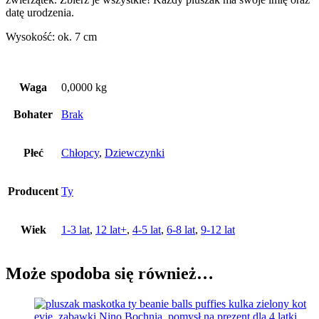
datę urodzenia.
Wysokość: ok. 7 cm
Waga
0,0000 kg
Bohater
Brak
Płeć
Chłopcy
,
Dziewczynki
Producent
Ty
Wiek
1-3 lat
,
12 lat+
,
4-5 lat
,
6-8 lat
,
9-12 lat
Może spodoba się również…