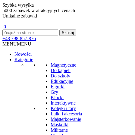
Szybka wysyłka
5000 zabawek w atrakcyjnych cenach
Unikalne zabawki
0
+48 798-857-876
MENU
MENU
Nowości
Kategorie
Magnetyczne
Do kąpieli
Do szkoły
Edukacyjne
Figurki
Gry
Klocki
Interaktywne
Kolejki i tory
Lalki i akcesoria
Majsterkowanie
Maskotki
Militarne