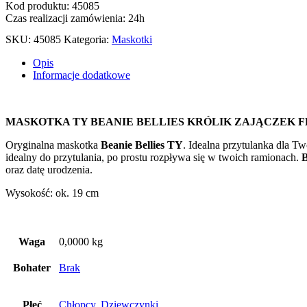
Kod produktu: 45085
Czas realizacji zamówienia: 24h
SKU:
45085
Kategoria:
Maskotki
Opis
Informacje dodatkowe
MASKOTKA TY BEANIE BELLIES KRÓLIK ZAJĄCZEK 
Oryginalna maskotka
Beanie Bellies TY
. Idealna przytulanka dla T
idealny do przytulania, po prostu rozpływa się w twoich ramionach.
B
oraz datę urodzenia.
Wysokość: ok. 19 cm
Waga
0,0000 kg
Bohater
Brak
Płeć
Chłopcy
,
Dziewczynki