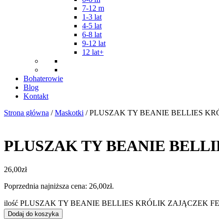
7-12 m
1-3 lat
4-5 lat
6-8 lat
9-12 lat
12 lat+
Bohaterowie
Blog
Kontakt
Strona główna
/
Maskotki
/ PLUSZAK TY BEANIE BELLIES KR
PLUSZAK TY BEANIE BELL
26,00
zł
Poprzednia najniższa cena:
26,00
zł
.
ilość PLUSZAK TY BEANIE BELLIES KRÓLIK ZAJĄCZEK F
Dodaj do koszyka