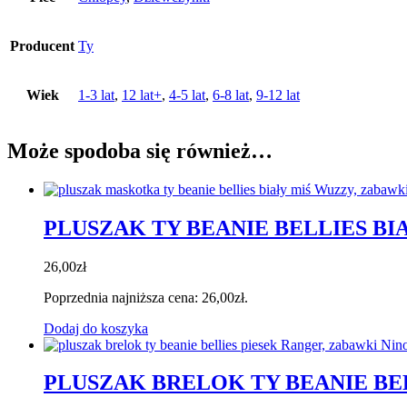
Producent
Ty
Wiek
1-3 lat
,
12 lat+
,
4-5 lat
,
6-8 lat
,
9-12 lat
Może spodoba się również…
PLUSZAK TY BEANIE BELLIES BI
26,00
zł
Poprzednia najniższa cena:
26,00
zł
.
Dodaj do koszyka
PLUSZAK BRELOK TY BEANIE BE