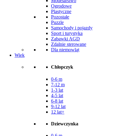
Modelarstwo
Ogrodowe
Plastyczne
Pozostałe
Puzzle
Samochody i pojazdy
Sport i turystyka
Zabawki AGD
Zdalnie sterowane
Dla niemowląt
Wiek
Chłopczyk
0-6 m
7-12 m
1-3 lat
4-5 lat
6-8 lat
9-12 lat
12 lat+
Dziewczynka
0-6 m