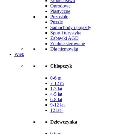
Modelarstwo
Ogrodowe
Plastyczne
Pozostałe
Puzzle
Samochody i pojazdy
Sport i turystyka
Zabawki AGD
Zdalnie sterowane
Dla niemowląt
Wiek
Chłopczyk
0-6 m
7-12 m
1-3 lat
4-5 lat
6-8 lat
9-12 lat
12 lat+
Dziewczynka
0-6 m