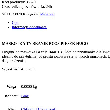
TY
Kod produktu: 33870
BEANIE
Czas realizacji zamówienia: 24h
BOOS
PIESEK
SKU:
33870
Kategoria:
Maskotki
HUGO
Opis
Informacje dodatkowe
MASKOTKA TY BEANIE BOOS PIESEK HUGO
Oryginalna maskotka
Beanie Boos TY
. Idealna przytulanka dla Two
idealny do przytulania, po prostu rozpływa się w twoich ramionach.
B
datę urodzenia.
Wysokość: ok. 15 cm
Waga
0,0000 kg
Bohater
Brak
Płeć
Chłopcy
,
Dziewczynki