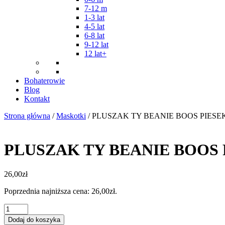
7-12 m
1-3 lat
4-5 lat
6-8 lat
9-12 lat
12 lat+
Bohaterowie
Blog
Kontakt
Strona główna
/
Maskotki
/ PLUSZAK TY BEANIE BOOS PIES
PLUSZAK TY BEANIE BOOS
26,00
zł
Poprzednia najniższa cena:
26,00
zł
.
ilość
PLUSZAK
Dodaj do koszyka