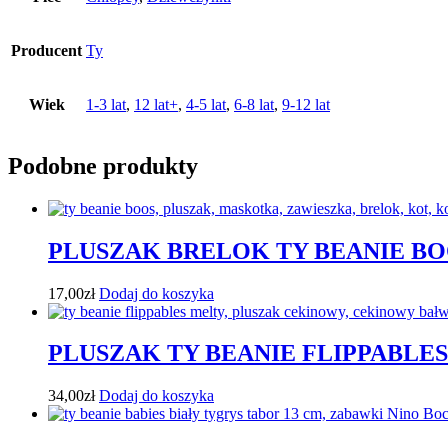
Producent
Ty
Wiek
1-3 lat
,
12 lat+
,
4-5 lat
,
6-8 lat
,
9-12 lat
Podobne produkty
PLUSZAK BRELOK TY BEANIE BO
17,00
zł
Dodaj do koszyka
PLUSZAK TY BEANIE FLIPPABL
34,00
zł
Dodaj do koszyka