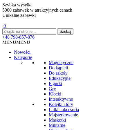
Szybka wysyłka
5000 zabawek w atrakcyjnych cenach
Unikalne zabawki
0
+48 798-857-876
MENU
MENU
Nowości
Kategorie
Magnetyczne
Do kąpieli
Do szkoły
Edukacyjne
Figurki
Gry
Klocki
Interaktywne
Kolejki i tory
Lalki i akcesoria
Majsterkowanie
Maskotki
Militarne