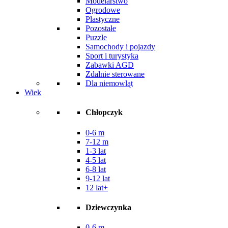
Modelarstwo
Ogrodowe
Plastyczne
Pozostałe
Puzzle
Samochody i pojazdy
Sport i turystyka
Zabawki AGD
Zdalnie sterowane
Dla niemowląt
Wiek
Chłopczyk
0-6 m
7-12 m
1-3 lat
4-5 lat
6-8 lat
9-12 lat
12 lat+
Dziewczynka
0-6 m