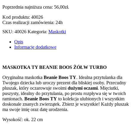
Poprzednia najniższa cena:
56,00
zł
.
Kod produktu: 40026
Czas realizacji zamówienia: 24h
SKU:
40026
Kategoria:
Maskotki
Opis
Informacje dodatkowe
MASKOTKA TY BEANIE BOOS ŻÓŁW TURBO
Oryginalna maskotka
Beanie Boos TY
. Idealna przytulanka dla
Twojego dziecka lub uroczy prezent dla bliskiej osoby. Przecudny
pluszak, który oczarowuje swoimi
dużymi oczami
. Mięciutki,
puszysty, idealny do przytulania, po prostu rozpływa się w twoich
ramionach.
Beanie Boos TY
to kolekcja ulubionych i wszystkim
doskonale znanych zwierzątek. Zbierz je wszystkie! Każdy pluszak
ma swoje imię oraz datę urodzenia.
Wysokość: ok. 22 cm