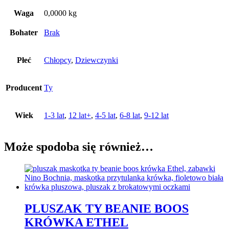
Waga
0,0000 kg
Bohater
Brak
Płeć
Chłopcy
,
Dziewczynki
Producent
Ty
Wiek
1-3 lat
,
12 lat+
,
4-5 lat
,
6-8 lat
,
9-12 lat
Może spodoba się również…
PLUSZAK TY BEANIE BOOS
KRÓWKA ETHEL