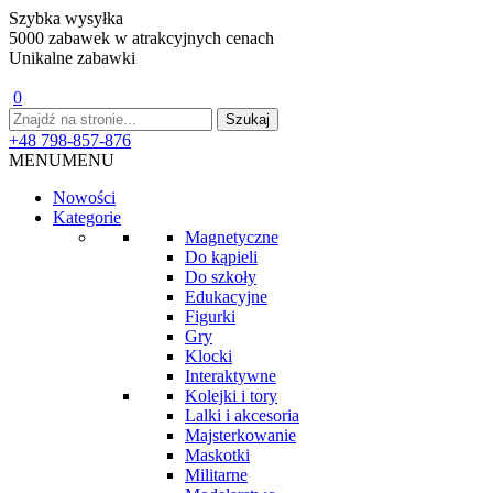
Szybka wysyłka
5000 zabawek w atrakcyjnych cenach
Unikalne zabawki
0
+48 798-857-876
MENU
MENU
Nowości
Kategorie
Magnetyczne
Do kąpieli
Do szkoły
Edukacyjne
Figurki
Gry
Klocki
Interaktywne
Kolejki i tory
Lalki i akcesoria
Majsterkowanie
Maskotki
Militarne