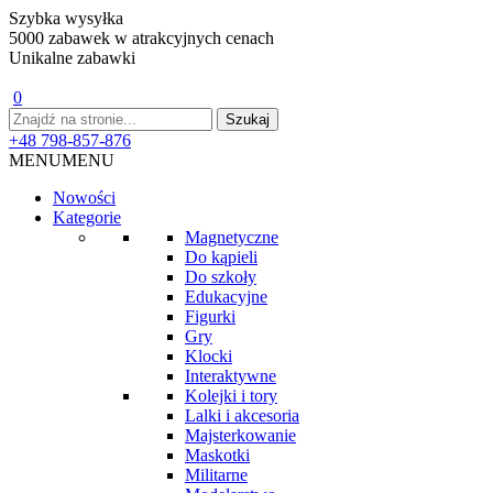
Szybka wysyłka
5000 zabawek w atrakcyjnych cenach
Unikalne zabawki
0
+48 798-857-876
MENU
MENU
Nowości
Kategorie
Magnetyczne
Do kąpieli
Do szkoły
Edukacyjne
Figurki
Gry
Klocki
Interaktywne
Kolejki i tory
Lalki i akcesoria
Majsterkowanie
Maskotki
Militarne