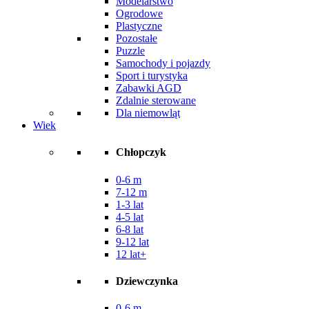
Modelarstwo
Ogrodowe
Plastyczne
Pozostałe
Puzzle
Samochody i pojazdy
Sport i turystyka
Zabawki AGD
Zdalnie sterowane
Dla niemowląt
Wiek
Chłopczyk
0-6 m
7-12 m
1-3 lat
4-5 lat
6-8 lat
9-12 lat
12 lat+
Dziewczynka
0-6 m