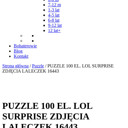
7-12 m
1-3 lat
4-5 lat
6-8 lat
9-12 lat
12 lat+
Bohaterowie
Blog
Kontakt
Strona główna
/
Puzzle
/ PUZZLE 100 EL. LOL SURPRISE
ZDJĘCIA LALECZEK 16443
PUZZLE 100 EL. LOL
SURPRISE ZDJĘCIA
LALECZEK 16443