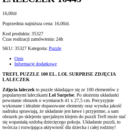
16,00
zł
Poprzednia najniższa cena:
16,00
zł
.
Kod produktu: 35327
Czas realizacji zamówienia: 24h
SKU:
35327
Kategoria:
Puzzle
Opis
Informacje dodatkowe
TREFL PUZZLE 100 EL. LOL SURPRISE ZDJĘCIA
LALECZEK
Zdjęcia laleczek
to puzzle składające się ze 100 elementów z
popularnymi laleczkami
Lol Surprise
. Po ułożeniu układanki
powstanie obrazek o wymiarach 41 x 27,5 cm. Precyzyjnie
wykonane i idealnie dopasowane elementy oraz wysoka jakość
nadruku sprawiają, że układanie jest łatwe i przyjemne, a sam
obrazek po sklejeniu specjalnym klejem do puzzli Trefl może stać
się wspaniałą ozdobą dziecięcego pokoju. Układanie puzzli, to
twórcza i rozwijająca aktywność dla dziecka i całej rodziny!