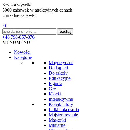
Szybka wysyłka
5000 zabawek w atrakcyjnych cenach
Unikalne zabawki
0
+48 798-857-876
MENU
MENU
Nowości
Kategorie
Magnetyczne
Do kąpieli
Do szkoły
Edukacyjne
Figurki
Gry
Klocki
Interaktywne
Kolejki i tory
Lalki i akcesoria
Majsterkowanie
Maskotki
Militarne