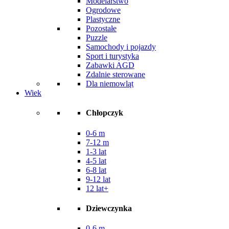
Modelarstwo
Ogrodowe
Plastyczne
Pozostałe
Puzzle
Samochody i pojazdy
Sport i turystyka
Zabawki AGD
Zdalnie sterowane
Dla niemowląt
Wiek
Chłopczyk
0-6 m
7-12 m
1-3 lat
4-5 lat
6-8 lat
9-12 lat
12 lat+
Dziewczynka
0-6 m