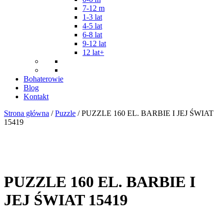
7-12 m
1-3 lat
4-5 lat
6-8 lat
9-12 lat
12 lat+
Bohaterowie
Blog
Kontakt
Strona główna
/
Puzzle
/ PUZZLE 160 EL. BARBIE I JEJ ŚWIAT
15419
PUZZLE 160 EL. BARBIE I
JEJ ŚWIAT 15419