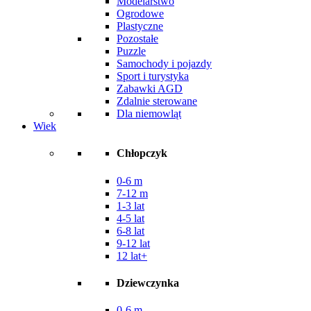
Modelarstwo
Ogrodowe
Plastyczne
Pozostałe
Puzzle
Samochody i pojazdy
Sport i turystyka
Zabawki AGD
Zdalnie sterowane
Dla niemowląt
Wiek
Chłopczyk
0-6 m
7-12 m
1-3 lat
4-5 lat
6-8 lat
9-12 lat
12 lat+
Dziewczynka
0-6 m