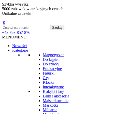
Szybka wysyłka
5000 zabawek w atrakcyjnych cenach
Unikalne zabawki
0
+48 798-857-876
MENU
MENU
Nowości
Kategorie
Magnetyczne
Do kąpieli
Do szkoły
Edukacyjne
Figurki
Gry
Klocki
Interaktywne
Kolejki i tory
Lalki i akcesoria
Majsterkowanie
Maskotki
Militarne