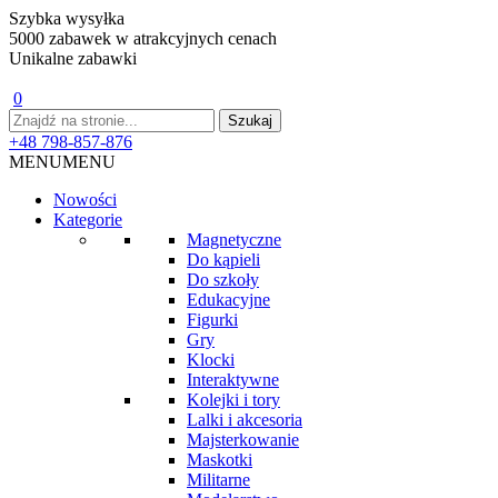
Szybka wysyłka
5000 zabawek w atrakcyjnych cenach
Unikalne zabawki
0
+48 798-857-876
MENU
MENU
Nowości
Kategorie
Magnetyczne
Do kąpieli
Do szkoły
Edukacyjne
Figurki
Gry
Klocki
Interaktywne
Kolejki i tory
Lalki i akcesoria
Majsterkowanie
Maskotki
Militarne