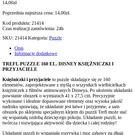
14,00
zł
Poprzednia najniższa cena:
14,00
zł
.
Kod produktu: 21414
Czas realizacji zamówienia: 24h
SKU:
21414
Kategoria:
Puzzle
Opis
Informacje dodatkowe
TREFL PUZZLE 160 EL. DISNEY KSIĘŻNICZKI I
PRZYJACIELE
Księżniczki i przyjaciele
to puzzle składające się ze 160
elementów, zaprojektowane z myślą o wszystkich wielbicielkach
księżniczek z filmów animowanych Disneya. Po ułożeniu układanki
powstanie obrazek o wymiarach 41 x 27,5 cm. Precyzyjnie
wykonane i idealnie dopasowane elementy oraz wysoka jakość
nadruku sprawiają, że układanie jest łatwe i przyjemne, a sam
obrazek po sklejeniu specjalnym klejem do puzzli Trefl może stać
się wspaniałą ozdobą dziecięcego pokoju. Układanie puzzli, to
twórcza i rozwijająca aktywność dla dziecka i całej rodziny!
Układanie puzzli to wspaniała rozrywka i moc zabawy na długi