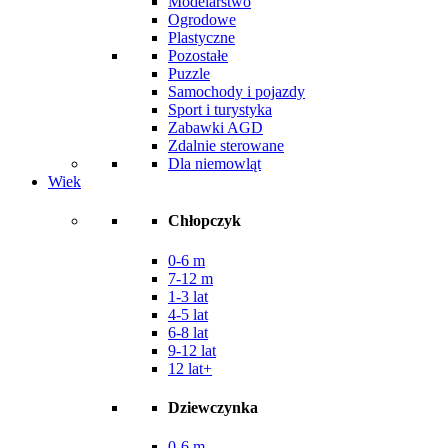
Modelarstwo
Ogrodowe
Plastyczne
Pozostałe
Puzzle
Samochody i pojazdy
Sport i turystyka
Zabawki AGD
Zdalnie sterowane
Dla niemowląt
Wiek
Chłopczyk
0-6 m
7-12 m
1-3 lat
4-5 lat
6-8 lat
9-12 lat
12 lat+
Dziewczynka
0-6 m